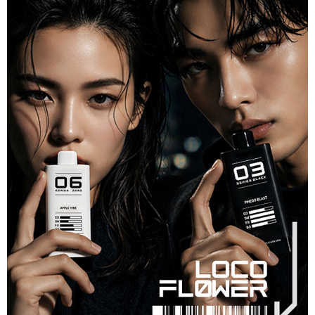
리뷰게시판
팁앤가이드
레시피계산기
툴즈킷
업체
업체게시판
모더게시판
제휴업체
트레이드
판매
구매
나눔
거래후기
즐겨찾기