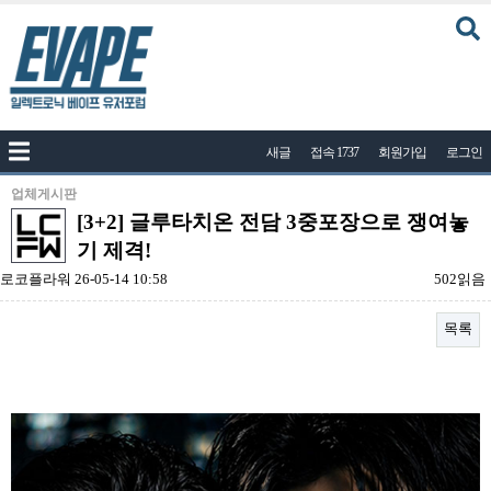
커뮤니티
새글
접속 1737
회원가입
로그인
공지사항
나눔이벤트
업체게시판
[3+2] 글루타치온 전담 3중포장으로 쟁여놓
자유게시판
기 제격!
질문답변
로코플라워
26-05-14 10:58
502읽음
포토
목록
건의게시판
액상
본문
레시피
연구실