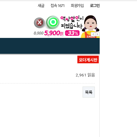
새글
접속 1671
회원가입
로그인
모더게시판
2,961 읽음
목록