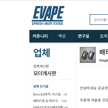
커뮤니티
액상
연구실
업
업체
배
Imagi
업체게시판
모더게시판
업체 인기글
안녕하세요 궁금한가게(
[hmods]제작, 커스텀…
+2
주중에 겨울용 코듀
배터리랩 및 파우치 …
+12
[XMOD] 포장&배송현황
+5