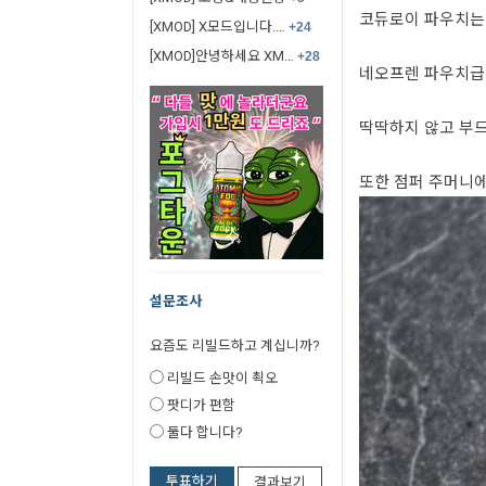
코듀로이 파우치는
[XMOD] X모드입니다.…
+24
[XMOD]안녕하세요 XM…
+28
네오프렌 파우치급
딱딱하지 않고 부드
또한 점퍼 주머니
설문조사
요즘도 리빌드하고 계십니까?
리빌드 손맛이 쵝오
팟디가 편함
둘다 합니다?
투표하기
결과보기