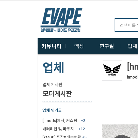
커뮤니티
액상
연구실
업
업체
[h
hmod
업체게시판
모더게시판
업체 인기글
[hmods]제작, 커스텀…
+2
배터리랩 및 파우치 …
+12
[XMOD] 포장&배송현황
+5