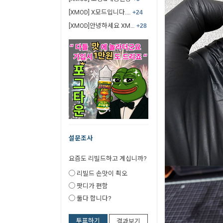
[XMOD] X모드입니다.…
+24
[XMOD]안녕하세요 XM…
+28
설문조사
요즘도 리빌드하고 계십니까?
리빌드 손맛이 쵝오
팟디가 편함
둘다 합니다?
투표하기
결과보기