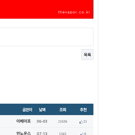
목록
글쓴이
날짜
조회
추천
이베이프
06-03
21636
21
언노운스
07-13
1343
0