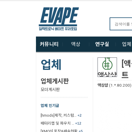
커뮤니티
액상
연구실
업
업체
[액
트
업체게시판
액상샵
(1.*.80.200)
모더게시판
업체 인기글
[hmods]제작, 커스텀…
+2
배터리랩 및 파우치 …
+12
[XMOD] 포장&배송현황
+5