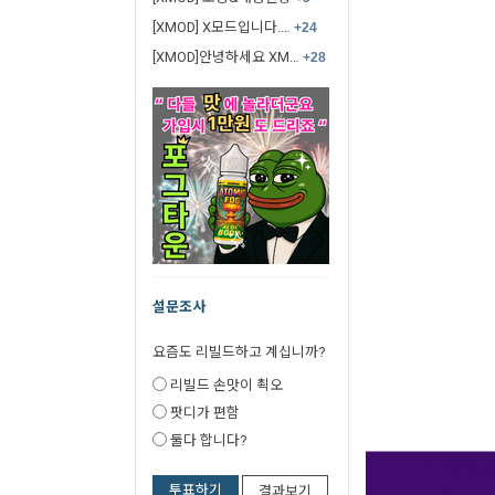
[XMOD] X모드입니다.…
+24
[XMOD]안녕하세요 XM…
+28
설문조사
요즘도 리빌드하고 계십니까?
리빌드 손맛이 쵝오
팟디가 편함
둘다 합니다?
투표하기
결과보기