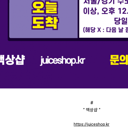
#
" 액상샵 "
https://juicesh
op.kr