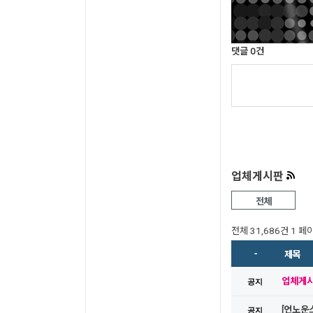
댓글
0
건
업체게시판
전체
전체 31,686건
1 페
-
제목
업체게시판
공지
[언노운스]
공지