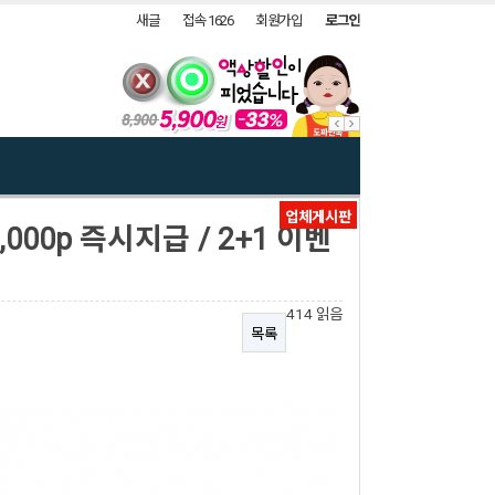
새글
접속 1626
회원가입
로그인
업체게시판
000p 즉시지급 / 2+1 이벤
414 읽음
목록