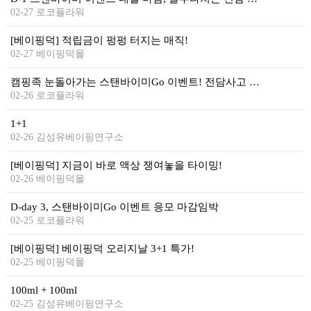
리뷰게시판
02-27 로코플라워
팁앤가이드
[베이핑덕] 적립금이 펑펑 터지는 매직!
레시피계산기
02-27 베이핑덕몰
툴즈킷
캠핑족 눈돌아가는 스탠바이미Go 이벤트! 전담사고 선물받자
업체
02-26 로코플라워
업체게시판
1+1
02-26 김성유베이핑연구소
모더게시판
[베이핑덕] 지금이 바로 액상 쟁여놓을 타이밍!
제휴업체
02-26 베이핑덕몰
트레이드
D-day 3, 스탠바이미Go 이벤트 응모 마감임박
판매
02-25 로코플라워
구매
[베이핑덕] 베이핑덕 오리지날 3+1 특가!
나눔
02-25 베이핑덕몰
거래후기
100ml + 100ml
02-25 김성유베이핑연구소
즐겨찾기