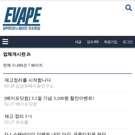
커뮤니티
새글
접속 806
회원가입
로그인
공지사항
나눔이벤트
업체게시판
자유게시판
전체 31,686건
7 페이지
질문답변
재고정리를 시작합니다
포토
02-28 김성유베이핑연구소
건의게시판
[베이프닷컴] 3.1절 기념 3,100원 할인이벤트!
02-27 베이프닷컴
액상
레시피
재고 정리 1+1
02-27 퍼프몰
연구실
D-1 스탠바이미 이벤트 내일 마감, 글루타치온 전담 3+2