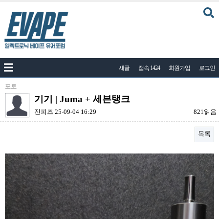
커뮤니티
새글
접속 1424
회원가입
로그인
공지사항
나눔이벤트
포토
기기 | Juma + 세븐탱크
자유게시판
진피즈
25-09-04 16:29
821읽음
질문답변
목록
포토
건의게시판
본문
액상
레시피
연구실