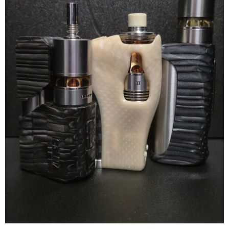
리뷰게시판
팁앤가이드
레시피계산기
툴즈킷
업체
업체게시판
모더게시판
제휴업체
트레이드
판매
구매
나눔
거래후기
즐겨찾기