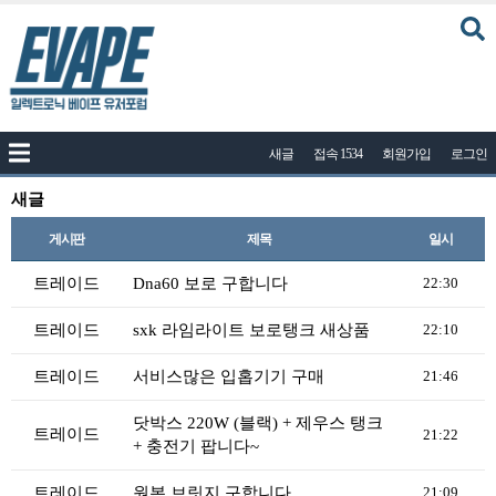
커뮤니티
새글
접속 1534
회원가입
로그인
공지사항
나눔이벤트
새글
자유게시판
게시판
제목
일시
질문답변
트레이드
Dna60 보로 구합니다
22:30
포토
트레이드
sxk 라임라이트 보로탱크 새상품
22:10
건의게시판
트레이드
서비스많은 입홉기기 구매
21:46
액상
닷박스 220W (블랙) + 제우스 탱크
레시피
트레이드
21:22
+ 충전기 팝니다~
연구실
트레이드
원본 브릿지 구합니다
21:09