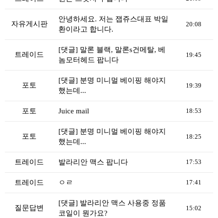
리뷰게시판
팁앤가이드
안녕하세요. 저는 잽쥬스대표 박일
자유게시판
20:08
환이라고 합니다.
레시피계산기
[댓글] 말론 블랙, 말론s건메탈, 베
툴즈킷
트레이드
19:45
놈모터헤드 팝니다
업체
[댓글] 분명 미니멀 베이핑 해야지
업체게시판
포토
19:39
했는데...
모더게시판
포토
Juice mail
18:53
제휴업체
[댓글] 분명 미니멀 베이핑 해야지
트레이드
포토
18:25
했는데...
판매
트레이드
발라리안 맥스 팝니다
17:53
구매
나눔
트레이드
ㅇㄹ
17:41
거래후기
[댓글] 발라리안 맥스 사용중 정품
질문답변
15:02
코일이 뭔가요?
즐겨찾기