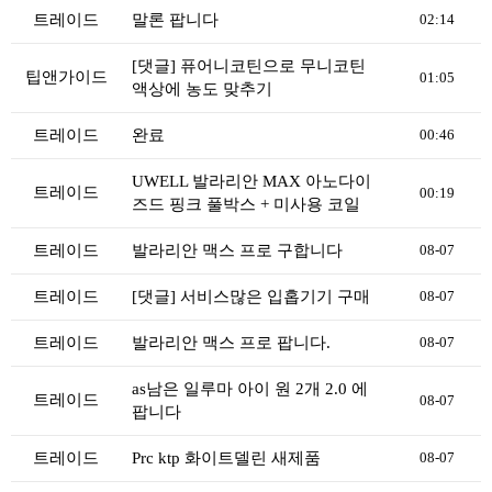
리뷰게시판
트레이드
말론 팝니다
02:14
팁앤가이드
[댓글] 퓨어니코틴으로 무니코틴
레시피계산기
팁앤가이드
01:05
액상에 농도 맞추기
툴즈킷
트레이드
완료
00:46
업체
UWELL 발라리안 MAX 아노다이
업체게시판
트레이드
00:19
즈드 핑크 풀박스 + 미사용 코일
모더게시판
트레이드
발라리안 맥스 프로 구합니다
08-07
제휴업체
트레이드
[댓글] 서비스많은 입홉기기 구매
트레이드
08-07
판매
트레이드
발라리안 맥스 프로 팝니다.
08-07
구매
as남은 일루마 아이 원 2개 2.0 에
트레이드
08-07
나눔
팝니다
거래후기
트레이드
Prc ktp 화이트델린 새제품
08-07
즐겨찾기