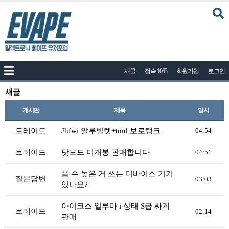
커뮤니티
새글
접속 1063
회원가입
로그인
공지사항
나눔이벤트
새글
자유게시판
게시판
제목
일시
질문답변
트레이드
Jhfwi 알루빌렛+tmd 보로탱크
04:54
포토
트레이드
닷모드 미개봉 판매합니다
04:51
건의게시판
옴 수 높은 거 쓰는 디바이스 기기
액상
질문답변
03:03
있나요?
레시피
아이코스 일루마 i 상태 S급 싸게
트레이드
연구실
02:14
판매