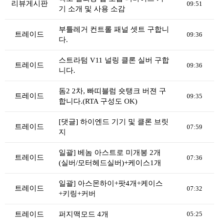
리뷰게시판
리뷰게시판
09:51
기 소개 및 사용 소감
팁앤가이드
부틀레거 컨트롤 패널 셋트 구합니
레시피계산기
트레이드
09:36
다.
툴즈킷
스트라텀 V11 널링 클론 실버 구합
트레이드
09:36
업체
니다.
업체게시판
돔2 2차, 빠띠블럼 숏탱크 버젼 구
트레이드
09:35
모더게시판
합니다.(RTA 구성도 OK)
제휴업체
[댓글] 하이엔드 기기 및 클론 브릿
트레이드
07:59
지
트레이드
판매
일괄] 베놈 아스트로 미개봉 2개
트레이드
07:36
(실버/모터헤드실버)+케이스1개
구매
나눔
일괄] 아스몬하이+팟4개+케이스
트레이드
07:32
+키링+커버
거래후기
트레이드
퍼지맥모드 4개
05:25
즐겨찾기