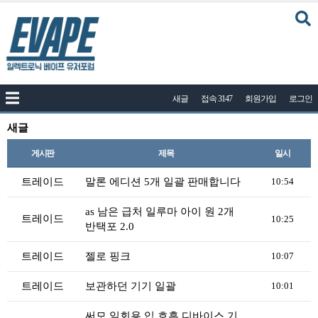
커뮤니티
새글
접속 3147
회원가입
로그인
공지사항
나눔이벤트
새글
자유게시판
게시판
제목
일시
질문답변
트레이드
말론 에디션 5개 일괄 판매합니다
10:54
포토
as 남은 급처 일루마 아이 원 2개
트레이드
10:25
건의게시판
반택포 2.0
액상
트레이드
젤로 핑크
10:07
레시피
트레이드
보관하던 기기 일괄
10:01
연구실
써모 일회용 입 호흡 디바이스 기