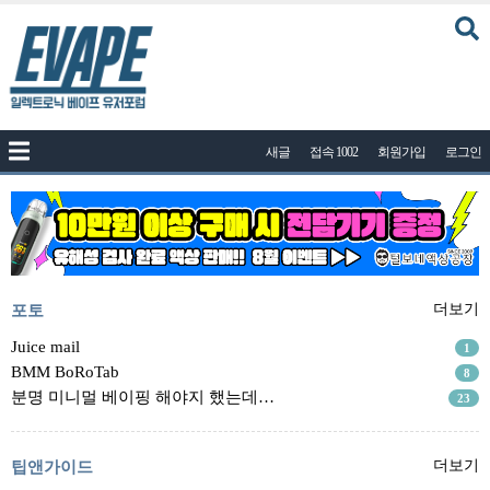
커뮤니티
새글
접속 1002
회원가입
로그인
공지사항
나눔이벤트
자유게시판
질문답변
포토
포토
더보기
건의게시판
Juice mail
1
BMM BoRoTab
8
액상
분명 미니멀 베이핑 해야지 했는데…
23
레시피
연구실
팁앤가이드
더보기