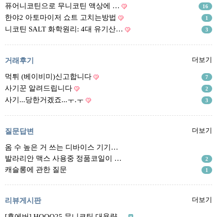
리뷰게시판
퓨어니코틴으로 무니코틴 액상에 …
16
팁앤가이드
한야2 아토마이저 쇼트 고치는방법
1
니코틴 SALT 화학원리: 4대 유기산…
3
레시피계산기
툴즈킷
거래후기
더보기
업체
먹튀 (베이비미)신고합니다
7
업체게시판
사기꾼 알려드립니다
2
모더게시판
사기...당한거겠죠...ㅜ.ㅜ
3
제휴업체
트레이드
질문답변
더보기
옴 수 높은 거 쓰는 디바이스 기기…
판매
발라리안 맥스 사용중 정품코일이 …
2
구매
캐슬롱에 관한 질문
1
나눔
거래후기
리뷰게시판
더보기
즐겨찾기
[후에버] HOOO25 무니코틴 대용량 …