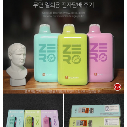
리뷰게시판
팁앤가이드
레시피계산기
툴즈킷
업체
업체게시판
모더게시판
제휴업체
트레이드
판매
구매
나눔
거래후기
즐겨찾기