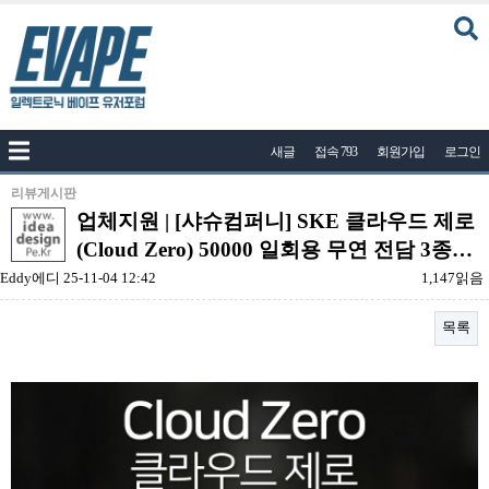
커뮤니티
새글
접속 793
회원가입
로그인
공지사항
나눔이벤트
리뷰게시판
업체지원 | [샤슈컴퍼니] SKE 클라우드 제로
자유게시판
(Cloud Zero) 50000 일회용 무연 전담 3종…
질문답변
Eddy에디
25-11-04 12:42
1,147읽음
포토
목록
건의게시판
액상
본문
레시피
연구실