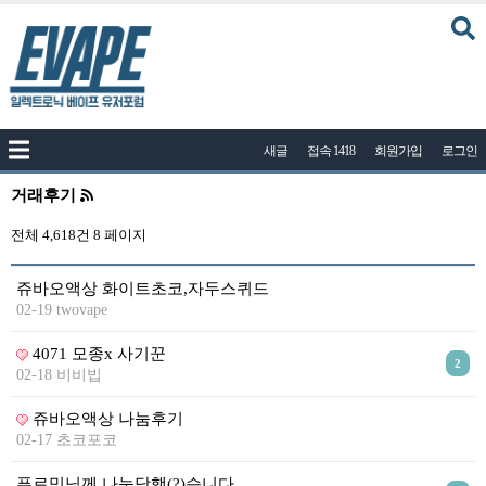
커뮤니티
새글
접속 1418
회원가입
로그인
공지사항
나눔이벤트
거래후기
자유게시판
전체 4,618건
8 페이지
질문답변
쥬바오액상 화이트초코,자두스퀴드
포토
02-19 twovape
건의게시판
4071 모종x 사기꾼
2
02-18 비비빕
액상
레시피
쥬바오액상 나눔후기
02-17 초코포코
연구실
푸로밍님께 나눔당했(?)습니다.