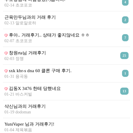
리뷰게시판
4
02-14 초코포코
팁앤가이드
근육만두님과의 거래 후기
레시피계산기
2
02-13 알로알로하
툴즈킷
후아.. 거래후기.. 상태가 좋지않네요 ㅎㅎ
7
업체
02-07 초코포코
업체게시판
창원rta님 거래후기
25
02-03 정쟁
모더게시판
sxk kbr-s dna 60 클론 구매 후기.
제휴업체
1
01-31 용곡동
트레이드
김동X 3476 한테 당했네요
판매
13
01-21 바스커빌
구매
샥신님과의 거래후기
나눔
01-19 dodoman
거래후기
YuniVaper 님과 거래후기!
01-04 제육볶음
즐겨찾기