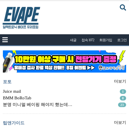
커뮤니티
새글
접속 1072
회원가입
로그인
공지사항
나눔이벤트
자유게시판
질문답변
포토
포토
더보기
건의게시판
Juice mail
1
BMM BoRoTab
8
액상
분명 미니멀 베이핑 해야지 했는데…
23
레시피
연구실
팁앤가이드
더보기