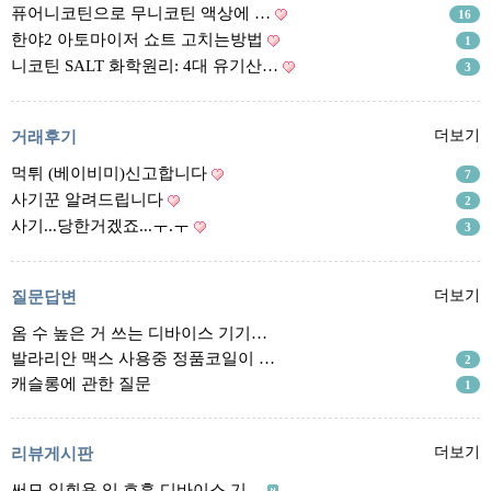
리뷰게시판
퓨어니코틴으로 무니코틴 액상에 …
16
팁앤가이드
한야2 아토마이저 쇼트 고치는방법
1
니코틴 SALT 화학원리: 4대 유기산…
3
레시피계산기
툴즈킷
거래후기
더보기
업체
먹튀 (베이비미)신고합니다
7
업체게시판
사기꾼 알려드립니다
2
모더게시판
사기...당한거겠죠...ㅜ.ㅜ
3
제휴업체
트레이드
질문답변
더보기
옴 수 높은 거 쓰는 디바이스 기기…
판매
발라리안 맥스 사용중 정품코일이 …
2
구매
캐슬롱에 관한 질문
1
나눔
거래후기
리뷰게시판
더보기
즐겨찾기
써모 일회용 입 호흡 디바이스 기…