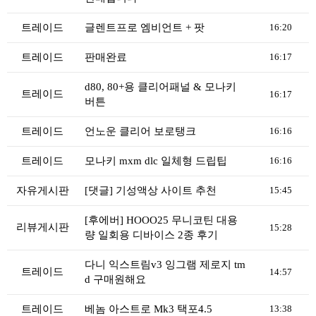
리뷰게시판
팁앤가이드
트레이드
글렌트프로 엠비언트 + 팟
16:20
레시피계산기
트레이드
판매완료
16:17
툴즈킷
d80, 80+용 클리어패널 & 모나키
트레이드
16:17
업체
버튼
업체게시판
트레이드
언노운 클리어 보로탱크
16:16
모더게시판
트레이드
모나키 mxm dlc 일체형 드립팁
16:16
제휴업체
자유게시판
[댓글] 기성액상 사이트 추천
트레이드
15:45
판매
[후에버] HOOO25 무니코틴 대용
리뷰게시판
15:28
량 일회용 디바이스 2종 후기
구매
나눔
다니 익스트림v3 잉그램 제로지 tm
트레이드
14:57
d 구매원해요
거래후기
트레이드
베놈 아스트로 Mk3 택포4.5
13:38
즐겨찾기