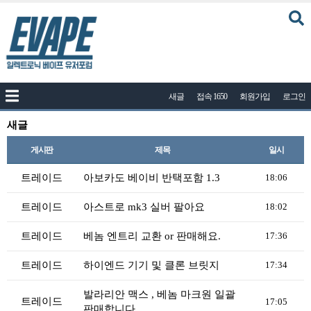
커뮤니티
새글
접속 1650
회원가입
로그인
공지사항
나눔이벤트
새글
자유게시판
게시판
제목
일시
질문답변
트레이드
아보카도 베이비 반택포함 1.3
18:06
포토
트레이드
아스트로 mk3 실버 팔아요
18:02
건의게시판
트레이드
베놈 엔트리 교환 or 판매해요.
17:36
액상
트레이드
하이엔드 기기 및 클론 브릿지
레시피
17:34
연구실
발라리안 맥스 , 베놈 마크원 일괄
트레이드
17:05
판매합니다