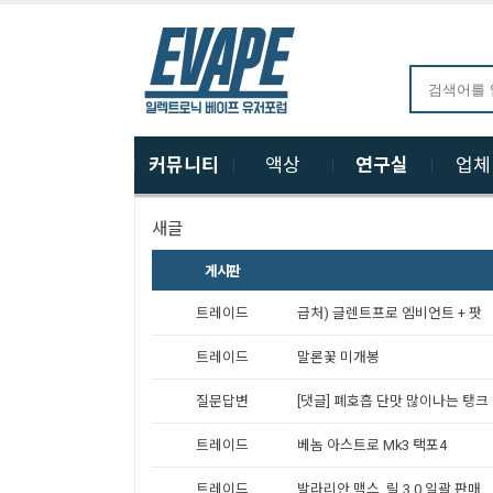
커뮤니티
액상
연구실
업
새글
게시판
트레이드
급처) 글렌트프로 엠비언트 + 팟
트레이드
말론꽃 미개봉
질문답변
[댓글] 폐호흡 단맛 많이나는 탱크
트레이드
베놈 아스트로 Mk3 택포4
트레이드
발라리안 맥스, 릴 3.0 일괄 판매