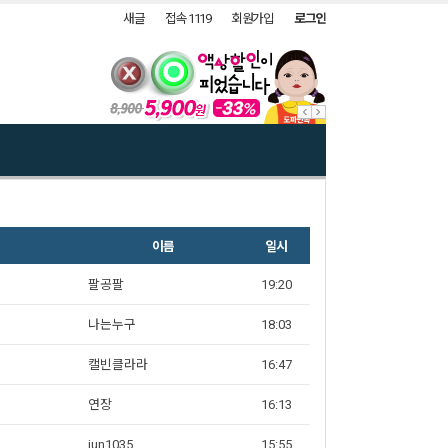
새글
접속 1119
회원가입
로그인
이름
일시
팔공팔
19:20
나는누구
18:03
캘빈클라라
16:47
연장
16:13
jun1035
15:55