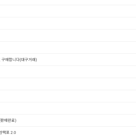
널 구매합니다(대구거래)
(판매완료)
반택포 2.0