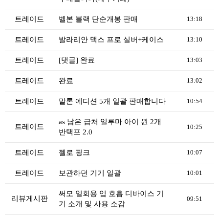
리뷰게시판
팁앤가이드
트레이드
벨본 블랙 단순개봉 판매
13:18
레시피계산기
트레이드
발라리안 맥스 프로 실버+케이스
13:10
툴즈킷
트레이드
[댓글] 완료
13:03
업체
트레이드
완료
13:02
업체게시판
모더게시판
트레이드
말론 에디션 5개 일괄 판매합니다
10:54
제휴업체
as 남은 급처 일루마 아이 원 2개
트레이드
10:25
반택포 2.0
트레이드
판매
트레이드
젤로 핑크
10:07
구매
트레이드
보관하던 기기 일괄
10:01
나눔
써모 일회용 입 호흡 디바이스 기
리뷰게시판
거래후기
09:51
기 소개 및 사용 소감
즐겨찾기