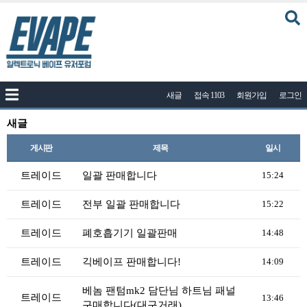
커뮤니티
새글
접속 1103
회원가입
로그인
공지사항
나눔이벤트
새글
자유게시판
게시판
제목
일시
질문답변
트레이드
일괄 판매합니다
15:24
포토
트레이드
전부 일괄 판매합니다
15:22
건의게시판
트레이드
폐호흡기기 일괄판매
14:48
액상
트레이드
긱베이프 판매합니다!
레시피
14:09
연구실
베놈 팬텀mk2 담단님 하트님 패널
트레이드
13:46
구매합니다(대구거래)