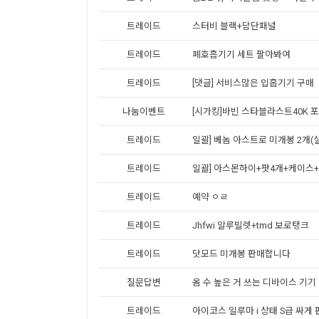
트레이드
스터비 블랙+담단패널
트레이드
폐호흡기기 세트 팔아봐여
트레이드
[댓글] 서비스많은 입홉기기 구매
나눔이벤트
[시가킹]바빈 스타블라스트40K 
트레이드
일괄] 베놈 아스트로 미개봉 2개
트레이드
일괄] 아스몬하이+팟4개+케이스
트레이드
예약 ㅇㄹ
트레이드
Jhfwi 알루빌렛+tmd 보로탱크
트레이드
닷모드 미개봉 판매합니다
질문답변
옴 수 높은 거 쓰는 디바이스 기기
트레이드
아이코스 일루마 i 상태 S급 싸게