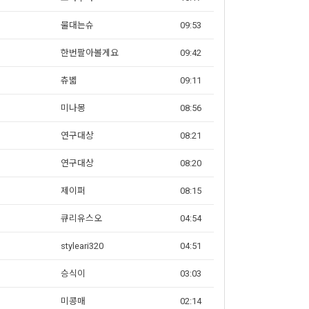
물대는슈
09:53
한번팔아볼게요
09:42
츄벫
09:11
미나몽
08:56
연구대상
08:21
연구대상
08:20
제이퍼
08:15
큐리유스오
04:54
styleari320
04:51
승식이
03:03
미콩매
02:14