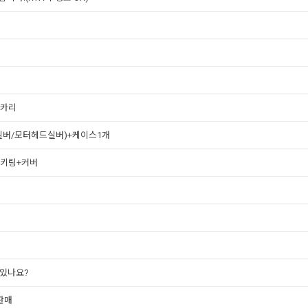
포카리
(실버/모터헤드실버)+케이스1개
+키링+커버
 있나요?
 판매