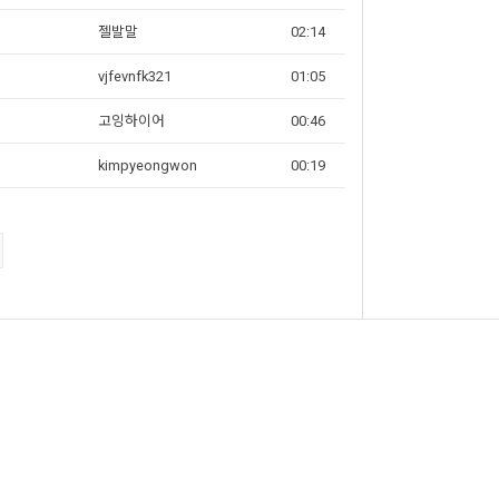
젤발말
02:14
vjfevnfk321
01:05
고잉하이어
00:46
kimpyeongwon
00:19