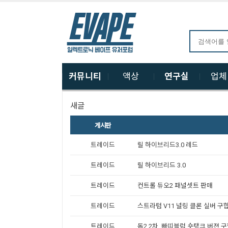
커뮤니티
액상
연구실
업
새글
게시판
트레이드
릴 하이브리드3.0 레드
트레이드
릴 하이브리드 3.0
트레이드
컨트롤 듀오2 패널셋트 판매
트레이드
스트라텀 V11 널링 클론 실버 구
트레이드
돔2 2차, 빠띠블럼 숏탱크 버젼 구