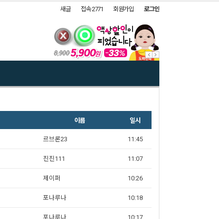
새글
접속 2771
회원가입
로그인
이름
일시
르브론23
11:45
진진111
11:07
제이퍼
10:26
포나루나
10:18
포나루나
10:17