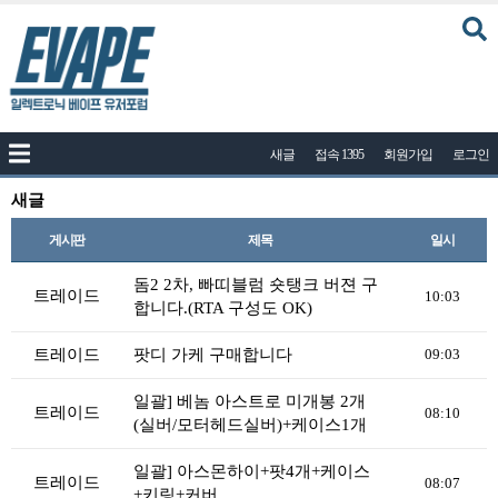
커뮤니티
새글
접속 1395
회원가입
로그인
공지사항
나눔이벤트
새글
자유게시판
게시판
제목
일시
질문답변
돔2 2차, 빠띠블럼 숏탱크 버젼 구
트레이드
10:03
합니다.(RTA 구성도 OK)
포토
건의게시판
트레이드
팟디 가케 구매합니다
09:03
액상
일괄] 베놈 아스트로 미개봉 2개
트레이드
08:10
(실버/모터헤드실버)+케이스1개
레시피
연구실
일괄] 아스몬하이+팟4개+케이스
트레이드
08:07
+키링+커버