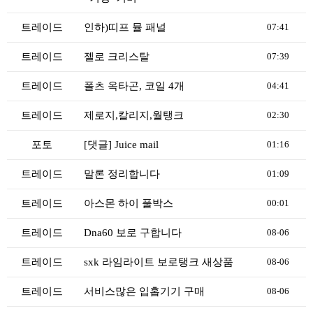
리뷰게시판
팁앤가이드
트레이드
인하)띠프 뮬 패널
07:41
레시피계산기
트레이드
젤로 크리스탈
07:39
툴즈킷
트레이드
폴츠 옥타곤, 코일 4개
04:41
업체
트레이드
제로지,칼리지,월탱크
02:30
업체게시판
모더게시판
포토
[댓글] Juice mail
01:16
제휴업체
트레이드
말론 정리합니다
01:09
트레이드
트레이드
아스몬 하이 풀박스
00:01
판매
트레이드
Dna60 보로 구합니다
08-06
구매
나눔
트레이드
sxk 라임라이트 보로탱크 새상품
08-06
거래후기
트레이드
서비스많은 입홉기기 구매
08-06
즐겨찾기