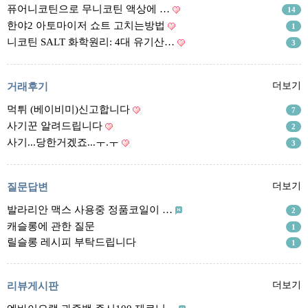
리뷰게시판
퓨어니코틴으로 무니코틴 액상에 …
14
팁앤가이드
한야2 아토마이저 쇼트 고치는방법
1
니코틴 SALT 화학원리: 4대 유기산…
3
레시피계산기
툴즈킷
거래후기
더보기
업체
먹튀 (베이비미)신고합니다
7
업체게시판
사기꾼 알려드립니다
2
모더게시판
사기...당한거겠죠...ㅜ.ㅜ
3
제휴업체
트레이드
질문답변
더보기
발라리안 맥스 사용중 정품코일이 …
판매
2
캐슬롱에 관한 질문
1
구매
릴슬롱 레시피 부탁드립니다
1
나눔
거래후기
리뷰게시판
더보기
즐겨찾기