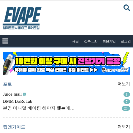
커뮤니티
새글
접속 1533
회원가입
로그인
공지사항
나눔이벤트
자유게시판
질문답변
포토
포토
더보기
건의게시판
Juice mail
1
BMM BoRoTab
7
액상
분명 미니멀 베이핑 해야지 했는데…
23
레시피
연구실
팁앤가이드
더보기