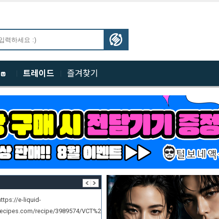
체
트레이드
즐겨찾기
https://e-liquid-
recipes.com/recipe/3989574/VCT%20Private%20Reserve%20%28My%20Remi