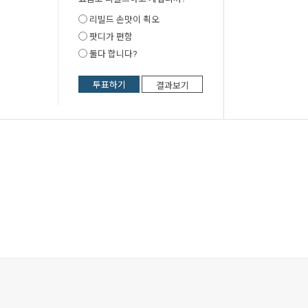
리빌드 손맛이 쵝오
팟디가 편함
둘다 합니다?
투표하기
결과보기