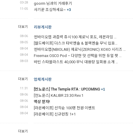
03-28
goorm 님과의 거래후기
11-05
사기꾼 조심하세요~
+3
더보기
리뷰게시판
08-06
엔바이오랩 과즙백 쥬시100 제로닉 포도, 레몬라임 …
08-05
[월드베이프] 더스크 타박멘솔 & 블랙멘솔 무닉 입호…
08-04
엔바이오랩(NBIOLAB) 제로닉(ZERONIC) XOXO 시리즈 …
08-04
Freemax OSCO Pod – 다양한 맛 선택을 위한 듀얼 팟 …
08-03
바빈 스타블라스트 40,000 무닉 대용량 일회용 소개 …
더보기
업체게시판
11:31
[언노운스] The Temple RTA : UPCOMING
+1
08-06
[언노운스] KALIBR 23.30 Rev.1
08-06
액상 받자!
08-04
[라온베이프] 선착순 100명 천원 이벤트
08-04
[라온베이프] 신규런칭 1+1
더보기