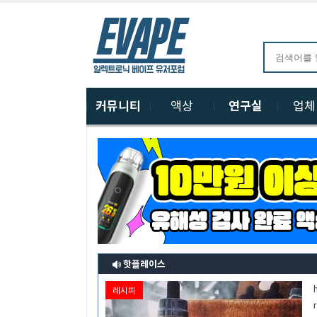
커뮤니티
액상
연구실
업
핫플레이스
레시피