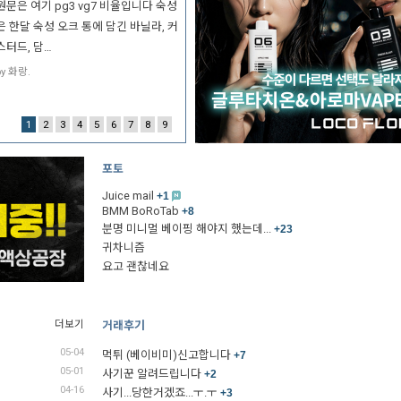
원문은 여기 pg3 vg7 비율입니다 숙성
은 한달 숙성 오크 통에 담긴 바닐라, 커
스터드, 담…
by 화랑.
1
2
3
4
5
6
7
8
9
포토
Juice mail
+1
BMM BoRoTab
+8
분명 미니멀 베이핑 해야지 했는데...
+23
귀차니즘
요고 괜찮네요
더보기
거래후기
05-04
먹튀 (베이비미)신고합니다
+7
05-01
사기꾼 알려드립니다
+2
04-16
사기...당한거겠죠...ㅜ.ㅜ
+3