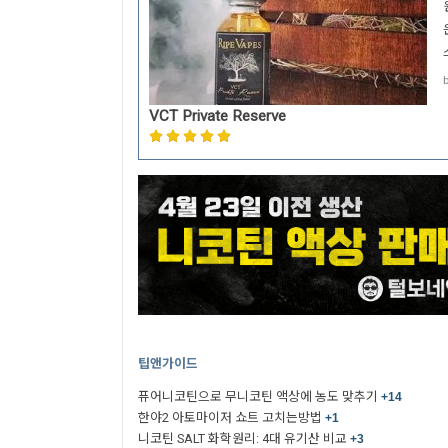
VCT Private Reserve
팁앤가이드
퓨어니코틴으로 무니코틴 액상에 농도 맞추기
+14
한야2 아토마이저 쇼트 고치는방법
+1
니코틴 SALT 화학원리: 4대 유기산 비교
+3