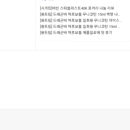
[시가킹]바빈 스타블라스트40K 포카리 나눔 리뷰
[용트림] 드래곤바 하프보틀 무니코틴 15ml 백향 나…
[용트림] 드래곤바 하프보틀 일회용 무니코틴 아이스…
[용트림] 드래곤바 하프보틀 일회용 무니코틴 15ml …
[용트림] 드래곤바 하프보틀 애플알로에 맛 후기