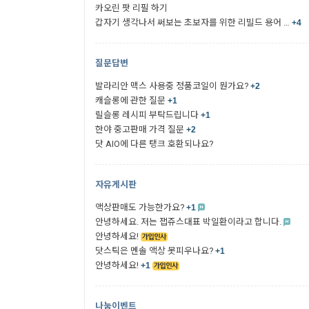
카오린 팟 리필 하기
갑자기 생각나서 써보는 초보자를 위한 리빌드 용어 …
+4
질문답변
발라리안 맥스 사용중 정품코일이 뭔가요?
+2
캐슬롱에 관한 질문
+1
릴슬롱 레시피 부탁드립니다
+1
한야 중고판매 가격 질문
+2
닷 AIO에 다른 탱크 호환되나요?
자유게시판
액상판매도 가능한가요?
+1
안녕하세요. 저는 잽쥬스대표 박일환이라고 합니다.
안녕하세요!
닷스틱은 멘솔 액상 못피우나요?
+1
안녕하세요!
+1
나눔이벤트