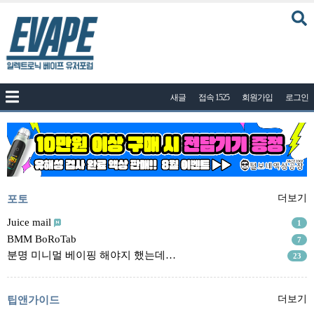
커뮤니티
새글
접속 1525
회원가입
로그인
공지사항
나눔이벤트
자유게시판
질문답변
포토
포토
더보기
건의게시판
Juice mail
1
BMM BoRoTab
7
액상
분명 미니멀 베이핑 해야지 했는데…
23
레시피
연구실
팁앤가이드
더보기