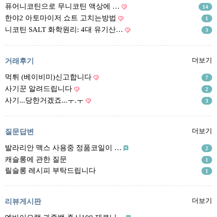
리뷰게시판
퓨어니코틴으로 무니코틴 액상에 …
14
팁앤가이드
한야2 아토마이저 쇼트 고치는방법
1
니코틴 SALT 화학원리: 4대 유기산…
3
레시피계산기
툴즈킷
거래후기
더보기
업체
먹튀 (베이비미)신고합니다
7
업체게시판
사기꾼 알려드립니다
2
모더게시판
사기...당한거겠죠...ㅜ.ㅜ
3
제휴업체
트레이드
질문답변
더보기
발라리안 맥스 사용중 정품코일이 …
판매
2
캐슬롱에 관한 질문
1
구매
릴슬롱 레시피 부탁드립니다
1
나눔
거래후기
리뷰게시판
더보기
즐겨찾기