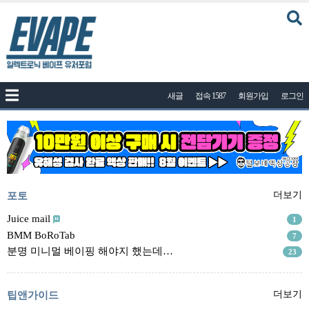
커뮤니티
새글
접속 1587
회원가입
로그인
공지사항
나눔이벤트
자유게시판
질문답변
포토
포토
더보기
건의게시판
Juice mail
1
BMM BoRoTab
7
액상
분명 미니멀 베이핑 해야지 했는데…
23
레시피
연구실
팁앤가이드
더보기