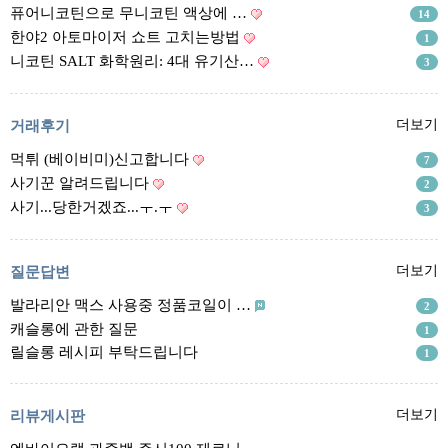
리뷰게시판
퓨어니코틴으로 무니코틴 액상에 …
14
팁앤가이드
한야2 아토마이저 쇼트 고치는방법
1
니코틴 SALT 화학원리: 4대 유기산…
3
레시피계산기
툴즈킷
거래후기
더보기
업체
먹튀 (베이비미)신고합니다
7
업체게시판
사기꾼 알려드립니다
2
모더게시판
사기...당한거겠죠...ㅜ.ㅜ
3
제휴업체
트레이드
질문답변
더보기
발라리안 맥스 사용중 정품코일이 …
판매
2
캐슬롱에 관한 질문
1
구매
릴슬롱 레시피 부탁드립니다
1
나눔
거래후기
리뷰게시판
더보기
즐겨찾기