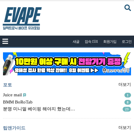
커뮤니티
새글
접속 1531
회원가입
로그인
공지사항
나눔이벤트
자유게시판
질문답변
포토
포토
더보기
건의게시판
Juice mail
1
BMM BoRoTab
8
액상
분명 미니멀 베이핑 해야지 했는데…
23
레시피
연구실
팁앤가이드
더보기