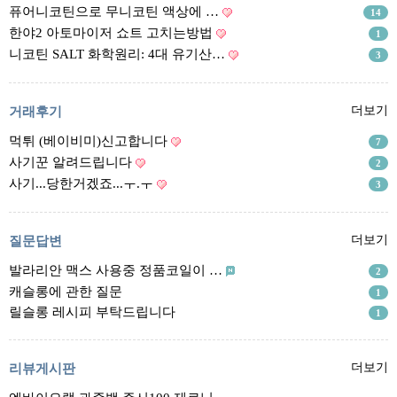
리뷰게시판
퓨어니코틴으로 무니코틴 액상에 …
14
팁앤가이드
한야2 아토마이저 쇼트 고치는방법
1
니코틴 SALT 화학원리: 4대 유기산…
3
레시피계산기
툴즈킷
거래후기
더보기
업체
먹튀 (베이비미)신고합니다
7
업체게시판
사기꾼 알려드립니다
2
모더게시판
사기...당한거겠죠...ㅜ.ㅜ
3
제휴업체
트레이드
질문답변
더보기
발라리안 맥스 사용중 정품코일이 …
판매
2
캐슬롱에 관한 질문
1
구매
릴슬롱 레시피 부탁드립니다
1
나눔
거래후기
리뷰게시판
더보기
즐겨찾기