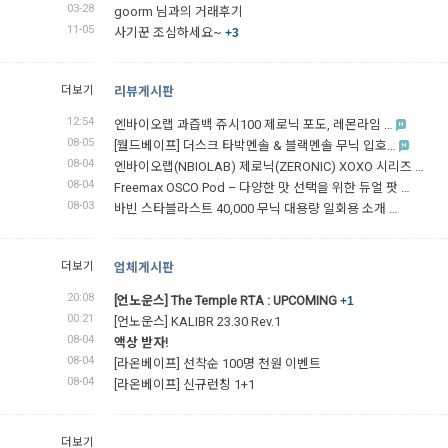
03-28
goorm 님과의 거래후기
11-05
사기꾼 조심하세요~
+3
더보기
리뷰게시판
12:54
엔바이오랩 과즙백 쥬시100 제로닉 포도, 레몬라임 …
08-05
[월드베이프] 더스크 타박멘솔 & 블랙멘솔 무닉 입호…
08-04
엔바이오랩(NBIOLAB) 제로닉(ZERONIC) XOXO 시리즈 …
08-04
Freemax OSCO Pod – 다양한 맛 선택을 위한 듀얼 팟 …
08-03
바빈 스타블라스트 40,000 무닉 대용량 일회용 소개 …
더보기
업체게시판
20:08
[언노운스] The Temple RTA : UPCOMING
+1
00:21
[언노운스] KALIBR 23.30 Rev.1
08-04
액상 받자!
08-04
[라온베이프] 선착순 100명 천원 이벤트
08-04
[라온베이프] 신규런칭 1+1
더보기