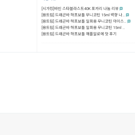
[시가킹]바빈 스타블라스트40K 포카리 나눔 리뷰
[용트림] 드래곤바 하프보틀 무니코틴 15ml 백향 나…
[용트림] 드래곤바 하프보틀 일회용 무니코틴 아이스…
[용트림] 드래곤바 하프보틀 일회용 무니코틴 15ml …
[용트림] 드래곤바 하프보틀 애플알로에 맛 후기