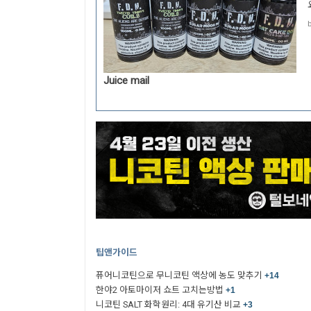
Juice mail
팁앤가이드
퓨어니코틴으로 무니코틴 액상에 농도 맞추기
+14
한야2 아토마이저 쇼트 고치는방법
+1
니코틴 SALT 화학원리: 4대 유기산 비교
+3