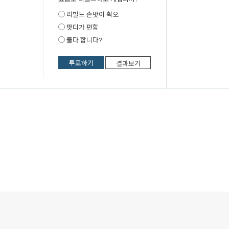
리빌드 손맛이 쵝오
팟디가 편함
둘다 합니다?
투표하기
결과보기