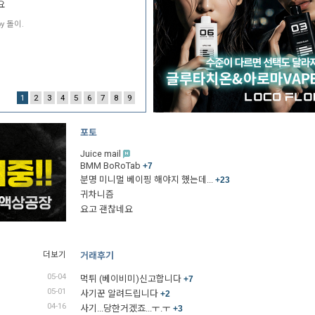
요
by 돌이.
1
2
3
4
5
6
7
8
9
포토
Juice mail
BMM BoRoTab
+7
분명 미니멀 베이핑 해야지 했는데...
+23
귀차니즘
요고 괜찮네요
더보기
거래후기
05-04
먹튀 (베이비미)신고합니다
+7
05-01
사기꾼 알려드립니다
+2
04-16
사기...당한거겠죠...ㅜ.ㅜ
+3