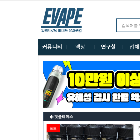
커뮤니티
액상
연구실
업
핫플레이스
포토