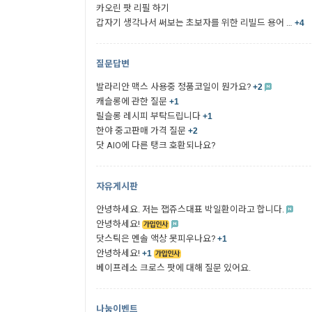
카오린 팟 리필 하기
갑자기 생각나서 써보는 초보자를 위한 리빌드 용어 …
+4
질문답변
발라리안 맥스 사용중 정품코일이 뭔가요?
+2
캐슬롱에 관한 질문
+1
릴슬롱 레시피 부탁드립니다
+1
한야 중고판매 가격 질문
+2
닷 AIO에 다른 탱크 호환되나요?
자유게시판
안녕하세요. 저는 잽쥬스대표 박일환이라고 합니다.
안녕하세요!
닷스틱은 멘솔 액상 못피우나요?
+1
안녕하세요!
+1
베이프레소 크로스 팟에 대해 질문 있어요.
나눔이벤트