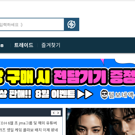
체
트레이드
즐겨찾기
F.D.H 6월 초 jma그룹 및 해외 유튜버
카즈 생일 케잌 콜라보 배치 이제 왔네