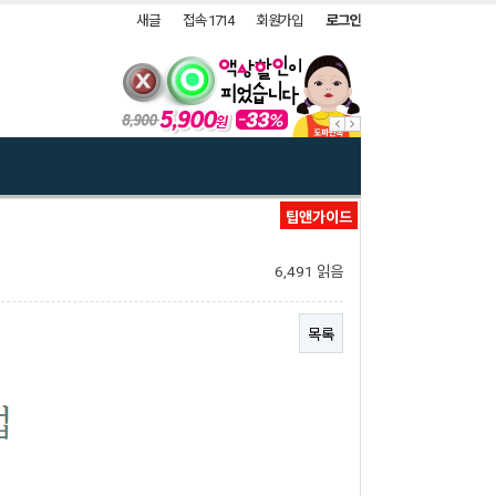
새글
접속 1714
회원가입
로그인
팁앤가이드
6,491 읽음
목록