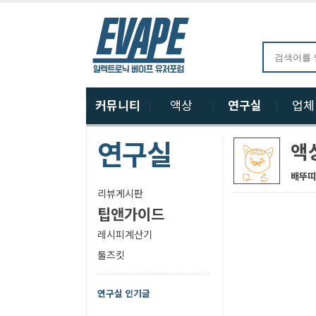
커뮤니티
액상
연구실
업
연구실
액
배뚜띠
리뷰게시판
팁앤가이드
레시피계산기
툴즈킷
연구실 인기글