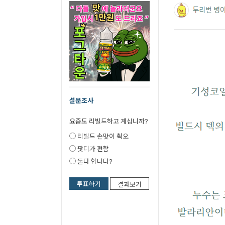
설문조사
요즘도 리빌드하고 계십니까?
리빌드 손맛이 쵝오
팟디가 편함
둘다 합니다?
투표하기
결과보기