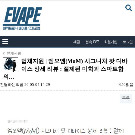
커뮤니티
새글
접속 1337
회원가입
로그인
공지사항
나눔이벤트
리뷰게시판
업체지원 | 엠오엠(MoM) 시그니처 팟 디바
자유게시판
이스 상세 리뷰 : 절제된 미학과 스마트함
질문답변
의…
포토
전담하는백곰
26-05-04 14:29
650읽음
건의게시판
목록
액상
본문
레시피
연구실