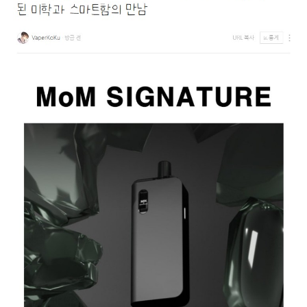
리뷰게시판
팁앤가이드
레시피계산기
툴즈킷
업체
업체게시판
모더게시판
제휴업체
트레이드
판매
구매
나눔
거래후기
즐겨찾기