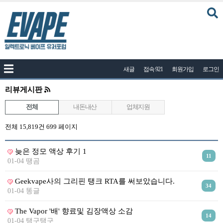
커뮤니티
새글
접속 921
회원가입
로그인
공지사항
나눔이벤트
리뷰게시판
자유게시판
전체
내돈내산
업체지원
질문답변
전체 15,819건
699 페이지
포토
늦은 정모 액상 후기 1
건의게시판
11
01-04 땡곰
액상
Geekvape사의 그리핀 탱크 RTA를 써보았습니다.
34
레시피
01-04 똥글
연구실
The Vapor '배' 향료및 김장액상 소감
14
01-04 탱구탱구