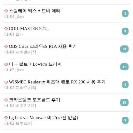
리뷰게시판
팁앤가이드
스팅레이 엑스 + 토비 애티
2
01-04 jjken
레시피계산기
COIL MASTER 521..
툴즈킷
8
01-04 솔개
업체
OBS Crius 크리우스 RTA 사용 후기
20
업체게시판
01-04 지바로시작
모더게시판
미니 볼트 + LowPro 드리퍼
17
01-03 jjken
제휴업체
트레이드
WISMEC Reuleaux 위즈맥 뢸로 RX 200 사용 후기
4
01-03 지바로시작
판매
크라운탱크 로즈골드 후기
구매
19
01-02 비고기기기
나눔
Lg he4 vs. Vapower 비교(사진 없음)
거래후기
9
01-02 브루스킴
즐겨찾기