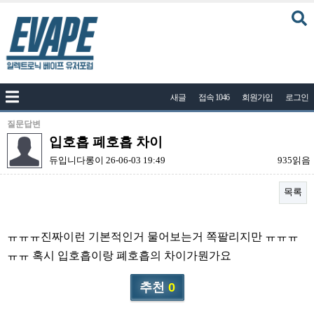
커뮤니티
새글
접속 1046
회원가입
로그인
공지사항
나눔이벤트
질문답변
입호흡 폐호흡 차이
자유게시판
듀입니다롱이
26-06-03 19:49
935읽음
질문답변
목록
포토
건의게시판
본문
ㅠㅠㅠ진짜이런 기본적인거 물어보는거 쪽팔리지만 ㅠㅠㅠ
액상
ㅠㅠ 혹시 입호흡이랑 폐호흡의 차이가뭔가요
레시피
추천
0
연구실