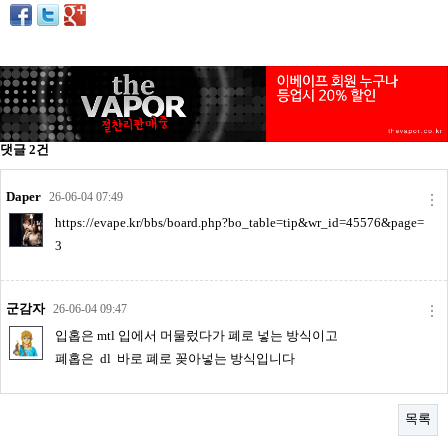
리뷰게시판
팁앤가이드
레시피계산기
툴즈킷
업체
댓글
2
건
업체게시판
Daper
26-06-04 07:49
모더게시판
https://evape.kr/bbs/board.php?bo_table=tip&wr_id=45576&page=
제휴업체
3
트레이드
판매
군감자
26-06-04 09:47
입홉은 mtl 입에서 머물렀다가 폐로 넣는 방식이고
구매
폐홉은 dl 바로 폐로 꽂아넣는 방식입니다
나눔
거래후기
목록
즐겨찾기