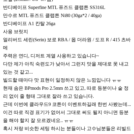
리뷰게시판
반디베이프 Superfine MTL 퓨즈드 클랩튼 SS316L
팁앤가이드
만수르 MTL 퓨즈드 클랩튼 Ni80 (30ga*2 / 40ga)
레시피계산기
반디베이프 A1 칸탈 26ga
툴즈킷
사용 브릿지
얼리버드 세린(Serin) 보로 RBA / 몹 더라원 / 도프 R / 415 츠바
업체
메
업체게시판
주력은 연디, 디저트 계열 사용하고 있습니다~
모더게시판
다만 제가 아직 숙련도가 낮아서 그런지 맛을 제대로 못 내고
제휴업체
있는 것 같고...
빌드할 때마다 맛 표현이 일정하지 않은 느낌입니다 ㅠㅠ
트레이드
현재 솜은 BPmods Pro 2.5mm 쓰고 있고, 따로 등분이나 숱 정
판매
리 없이 줄 형태 그대로 잘라 쓰고 있습니다.
구매
근데 이번에 클라우드9 코튼이 이벤트하길래 한번 사봤는데...
나눔
이건 따로 직경 표기가 없어서 그대로 써도 될지 아니면 등분
을 해야 할지 잘 모르겠네요.. ㅠㅠ
거래후기
혹시 저랑 비슷한 세팅 하시는 분들이나 고수님분들은 리빌드
즐겨찾기