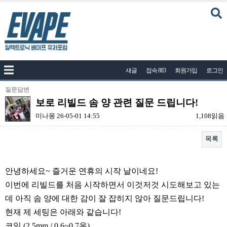
커뮤니티
새글
접속 883
회원가입
로그인
공지사항
나눔이벤트
질문답변
보로 리빌드 솜 양 관련 질문 드립니다!
자유게시판
미나몽
26-05-01 14:55
1,108읽음
질문답변
목록
포토
건의게시판
본문
안녕하세요~ 즐거운 연휴의 시작 날이네요!
액상
이번에 리빌드를 처음 시작하면서 이것저것 시도해보고 있는
레시피
데 아직 솜 양에 대한 감이 잘 잡히지 않아 질문드립니다!
연구실
현재 제 세팅은 아래와 같습니다!
코일 (2.5mm / 0.6~0.7옴)