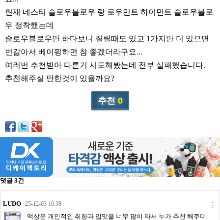
리뷰게시판
현재 네스티 슬로우블로우 랑 로우민트 하이민트 슬로우블로
팁앤가이드
우 정착했는데
레시피계산기
슬로우블로우만 하다보니 질릴때도 있고 1가지만 더 있으면
툴즈킷
번갈아서 베이핑하면 참 좋겠더라구요...
여러번 추천받아 다른거 시도해봤는데 전부 실패했습니다.
업체
추천해주실 만한것이 있을까요?
업체게시판
추천
0
모더게시판
제휴업체
트레이드
판매
구매
댓글
3
건
나눔
거래후기
LUDO
25-12-03 10:38
즐겨찾기
액상은 개인적인 취향과 입맛을 너무 많이 타서 누가 추천 해주더