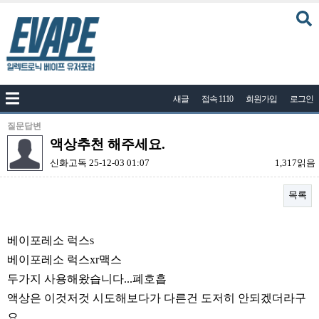
커뮤니티
새글
접속 1110
회원가입
로그인
공지사항
나눔이벤트
질문답변
액상추천 해주세요.
자유게시판
신화고독
25-12-03 01:07
1,317읽음
질문답변
목록
포토
건의게시판
본문
베이포레소 럭스s
액상
베이포레소 럭스xr맥스
레시피
두가지 사용해왔습니다...폐호흡
연구실
액상은 이것저것 시도해보다가 다른건 도저히 안되겠더라구
요...