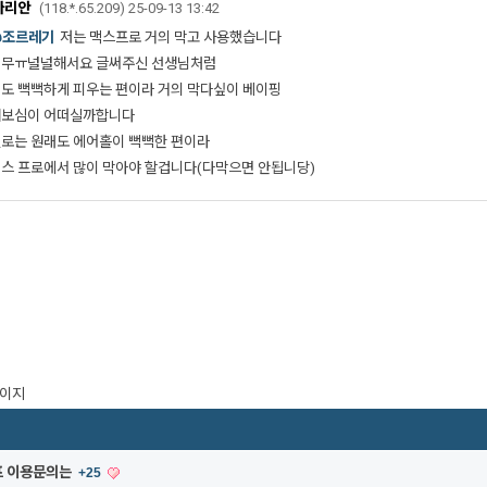
라리안
(118.*.65.209)
25-09-13 13:42
@조르레기
저는 맥스프로 거의 막고 사용했습니다
너무ㅠ널널해서요 글써주신 선생님처럼
도 뻑뻑하게 피우는 편이라 거의 막다싶이 베이핑
해보심이 어떠실까합니다
로는 원래도 에어홀이 뻑뻑한 편이라
스 프로에서 많이 막아야 할겁니다(다막으면 안됩니당)
페이지
프 이용문의는
+25