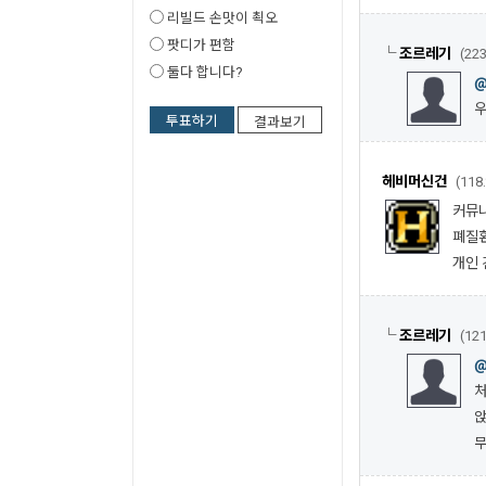
리빌드 손맛이 쵝오
팟디가 편함
└
조르레기
(223
둘다 합니다?
우
투표하기
결과보기
헤비머신건
(118
커뮤니
폐질환
개인 
└
조르레기
(121
처
앉
무