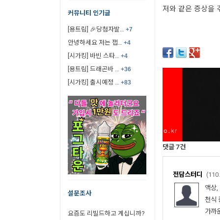
저와 같은 증상을 
커뮤니티 인기글
[용트림] 🎉당첨자발…
+7
안녕하세요 저는 잽…
+4
[시가킹] 바빈 스타…
+4
[용트림] 드래곤바 …
+36
[시가킹] 출시예정 …
+83
댓글
7
건
전담스터디
(110
액상,
설문조사
천식 
가까운
요즘도 리빌드하고 계십니까?