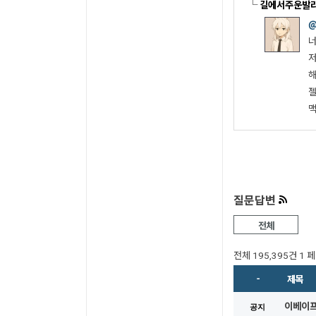
└
길에서주운발
저
젤
맥
질문답변
전체
전체 195,395건
1 
-
제목
이베이
공지