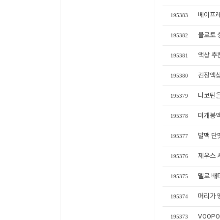
베이프레
195383
블로토 싱
195382
액상 추
195381
김장액상
195380
니코틴을
195379
미개봉액
195378
발맥 단
195377
제우스 
195376
델로 배
195375
머리가 
195374
VOOPO
195373