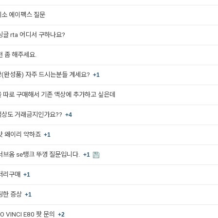
소 에이펙스 질문
글 rta 어디서 구하나요?
천 좀 해주세요.
(완성품) 자주 드시는분들 계세요?
+1
 따로 구매해서 기존 액상에 추가하고 싶은데
상도 거래금지인가요??
+4
맛 왜이리 약하죠
+1
서브옴 se탱크 뚜껑 질문입니다.
+1
터리구매
+1
띵한 증상
+1
O VINCI E80 팟 문의
+2