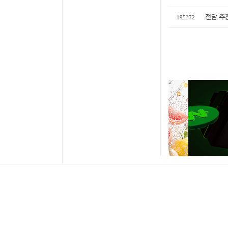
전담 
195372