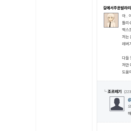
길에서주운발라리
아..
틀리
맥스프
저는 
레버가
다들
저만 
도움
└
조르레기
(223
으
해