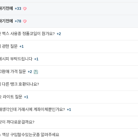
하기전에
+33
하기전에
+78
 맥스 사용중 정품코일이 뭔가요?
+2
 관한 질문
+1
레시피 부탁드립니다
+1
고판매 가격 질문
+2
O에 다른 탱크 호환되나요?
 v2 라이트 질문
+1
매생각인데 거래시에 계좌이체뿐인가요?
+1
맛이 까다로운걸까요?
 액상 구입할수있는곳좀 알려주세요