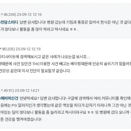
.*.46.204)
25-09-12 12:16
@전담스터디
답변 감사합니다! 병원 갔는데 기침과 통증은 없어서 천식은 아닌 것 같
가 많다보니 활동을 좀 많이 하라고 하시네요 ㅎㅎ..
.*.80.203)
25-09-12 12:19
티사이트에 검색해보시고 같은 사례가 나오는걸 보시죠...
때문에 사건 있던건 THC이용한 사건 빼고는 베이핑때문에 단순히 숨쉬기가 힘들어졌
건강상 같은데 의사 진단이 필요할것 같습니다.
.*.49.91)
25-09-12 14:21
@헤비머신건
안녕하세요? 답변 감사합니다! 구글에 검색해서 여러 커뮤니티를 확인해
음에는 PG 알러지인가 생각했는데 같은 액상을 피다가 갑자기 이러니까 그건 아닌 것
아있는 일이 많다보니 활동을 좀 늘리라고 하시더라구요 ㅎㅎ 또 병원에 갔다 오니까
튼 건강을 챙겨야겠습니다!