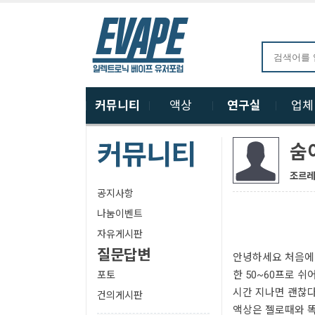
커뮤니티
액상
연구실
업
커뮤니티
숨
조르레
공지사항
나눔이벤트
자유게시판
질문답변
안녕하세요 처음에 
한 50~60프로 
포토
시간 지나면 괜찮다
건의게시판
액상은 젤로때와 