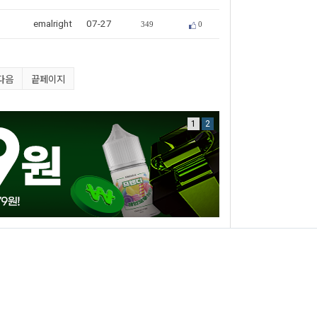
emalright
07-27
349
0
다음
끝페이지
1
2