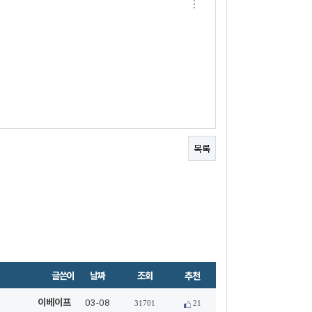
목록
글쓴이
날짜
조회
추천
이베이프
03-08
31701
21