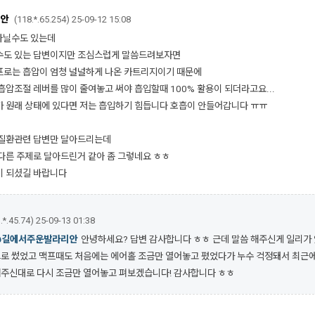
안
(118.*.65.254)
25-09-12 15:08
 아닐수도 있는데
수도 있는 답변이지만 조심스럽게 말씀드려보자면
로는 흡압이 엄청 널널하게 나온 카트리지이기 때문에
흡압조절 레버를 많이 줄여놓고 써야 흡입할때 100% 활용이 되더라고요...
 원래 상태에 있다면 저는 흡입하기 힘듭니다 호흡이 안들어갑니다 ㅠㅠ
 질환관련 답변만 달아드리는데
다른 주제로 달아드린거 같아 좀 그렇네요 ㅎㅎ
이 되셨길 바랍니다
.*.45.74)
25-09-13 01:38
@길에서주운발라리안
안녕하세요? 답변 감사합니다 ㅎㅎ 근데 말씀 해주신게 일리가
로 썼었고 맥프때도 처음에는 에어홀 조금만 열어놓고 폈었다가 누수 걱정돼서 최근
주신대로 다시 조금만 열어놓고 펴보겠습니다! 감사합니다 ㅎㅎ