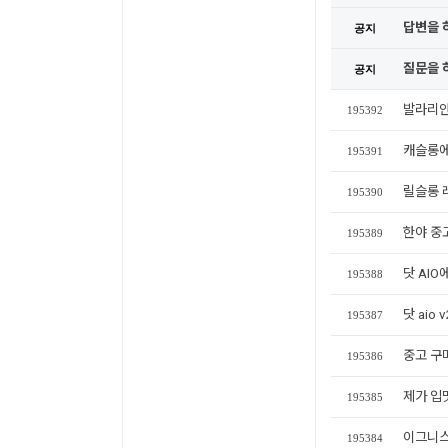
답변을 
공지
질문을 
공지
발라리안
195392
캐슬롱에
195391
릴슬롱 
195390
한야 중
195389
닷 AI
195388
닷 aio
195387
중고 구
195386
제가 입
195385
이그니스
195384