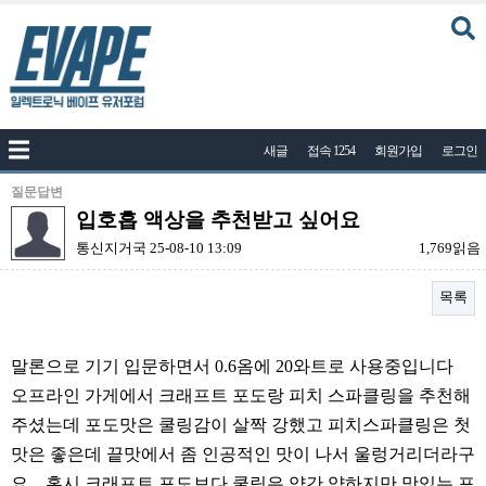
커뮤니티
새글
접속 1254
회원가입
로그인
공지사항
나눔이벤트
질문답변
입호흡 액상을 추천받고 싶어요
자유게시판
통신지거국
25-08-10 13:09
1,769읽음
질문답변
목록
포토
건의게시판
본문
말론으로 기기 입문하면서 0.6옴에 20와트로 사용중입니다
액상
오프라인 가게에서 크래프트 포도랑 피치 스파클링을 추천해
레시피
주셨는데 포도맛은 쿨링감이 살짝 강했고 피치스파클링은 첫
연구실
맛은 좋은데 끝맛에서 좀 인공적인 맛이 나서 울렁거리더라구
요... 혹시 크래프트 포도보다 쿨링은 약간 약하지만 맛있는 포