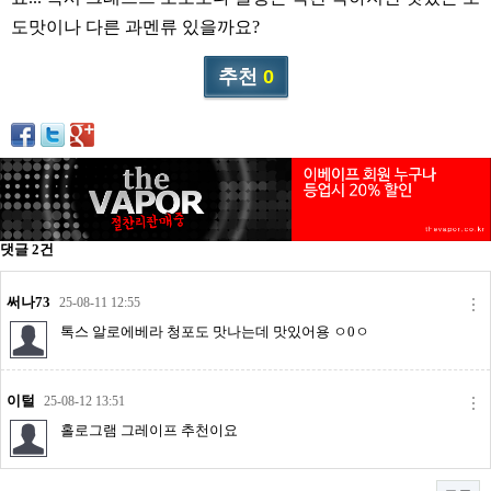
리뷰게시판
도맛이나 다른 과멘류 있을까요?
팁앤가이드
추천
0
레시피계산기
툴즈킷
업체
업체게시판
모더게시판
댓글
2
건
제휴업체
트레이드
써나73
25-08-11 12:55
판매
톡스 알로에베라 청포도 맛나는데 맛있어용 ㅇ0ㅇ
구매
이털
25-08-12 13:51
나눔
홀로그램 그레이프 추천이요
거래후기
즐겨찾기