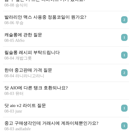
리뷰게시판
08-08 승식이
팁앤가이드
발라리안 맥스 사용중 정품코일이 뭔가요?
레시피계산기
2
08-06 우승
툴즈킷
캐슬롱에 관한 질문
1
업체
08-05 AbSo
업체게시판
릴슬롱 레시피 부탁드립니다
1
08-04 개밥그릇
모더게시판
한야 중고판매 가격 질문
제휴업체
2
08-04 라니라니고라니
트레이드
닷 AIO에 다른 탱크 호환되나요?
판매
08-03 뮤터
구매
닷 aio v2 라이트 질문
1
나눔
08-03 junr
거래후기
중고 구매생각인데 거래시에 계좌이체뿐인가요?
1
08-03 asdfadsfe
즐겨찾기