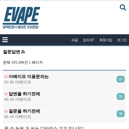
커뮤니티
새글
접속 927
회원가입
로그인
공지사항
나눔이벤트
질문답변
자유게시판
전체 195,396건
1 페이지
질문답변
이베이프 이용문의는
25
포토
03-08 이베이프
건의게시판
답변을 하기전에
33
06-10 이베이프
액상
레시피
질문을 하기전에
78
06-10 이베이프
연구실
옴 수 높은 거 쓰는 디바이스 기기 있나요?