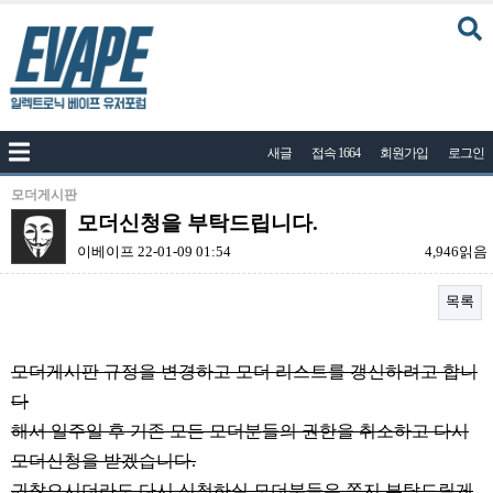
커뮤니티
새글
접속 1664
회원가입
로그인
공지사항
나눔이벤트
모더게시판
모더신청을 부탁드립니다.
자유게시판
이베이프
22-01-09 01:54
4,946읽음
질문답변
목록
포토
건의게시판
본문
모더게시판 규정을 변경하고 모더 리스트를 갱신하려고 합니
액상
다
레시피
해서 일주일 후 기존 모든 모더분들의 권한을 취소하고 다시
연구실
모더신청을 받겠습니다.
귀찮으시더라도 다시 신청하실 모더분들은 쪽지 부탁드릴게