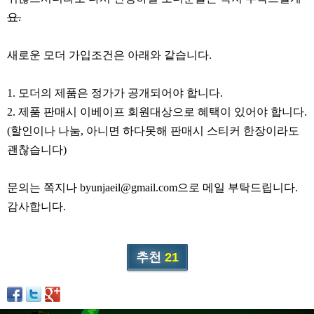
리뷰게시판
요.
팁앤가이드
레시피계산기
새로운 모더 가입조건은 아래와 같습니다.
툴즈킷
1. 모더의 제품은 정가가 공개되어야 합니다.
업체
2. 제품 판매시 이베이프 회원대상으로 혜택이 있어야 합니다.
업체게시판
(할인이나 나눔, 아니면 하다못해 판매시 스티커 한장이라도
모더게시판
괜찮습니다)
제휴업체
문의는 쪽지나 byunjaeil@gmail.com으로 메일 부탁드립니다.
트레이드
감사합니다.
판매
구매
추천
21
나눔
거래후기
즐겨찾기