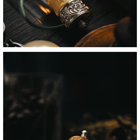
리뷰게시판
팁앤가이드
레시피계산기
툴즈킷
업체
업체게시판
모더게시판
제휴업체
트레이드
판매
구매
나눔
거래후기
즐겨찾기