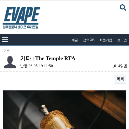
커뮤니티
새글
접속 785
회원가입
로그인
공지사항
나눔이벤트
포토
기타 | The Temple RTA
자유게시판
난동
26-05-19 11:50
1,614읽음
질문답변
목록
포토
건의게시판
본문
액상
레시피
연구실