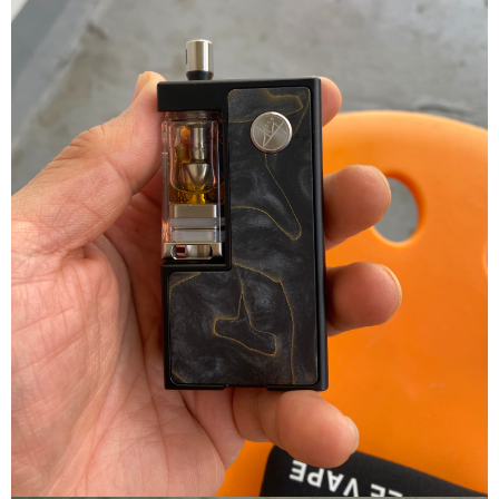
리뷰게시판
팁앤가이드
레시피계산기
툴즈킷
업체
업체게시판
모더게시판
제휴업체
트레이드
판매
구매
나눔
거래후기
즐겨찾기