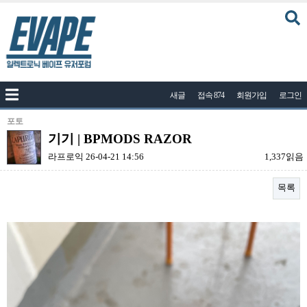
커뮤니티
새글
접속 874
회원가입
로그인
공지사항
나눔이벤트
포토
기기 | BPMODS RAZOR
자유게시판
라프로익
26-04-21 14:56
1,337읽음
질문답변
목록
포토
건의게시판
본문
액상
레시피
연구실