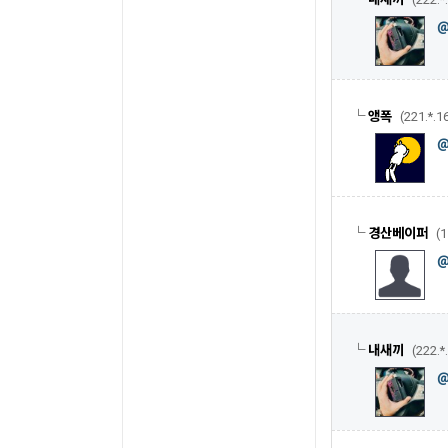
└
앵폭
(221.*.1
└
경산베이퍼
(1
└
내새끼
(222.*