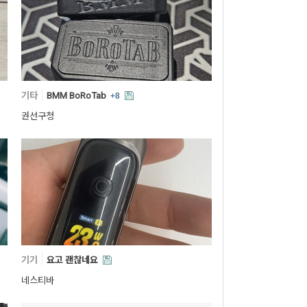
기타
BMM BoRoTab
+8
권선구청
기기
요고 괜찮네요
네스티바