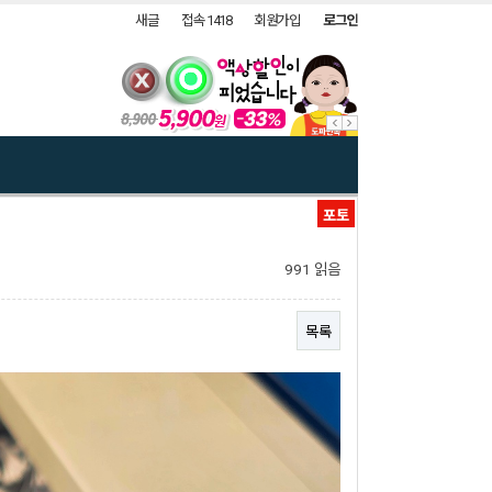
새글
접속 1418
회원가입
로그인
포토
991 읽음
목록