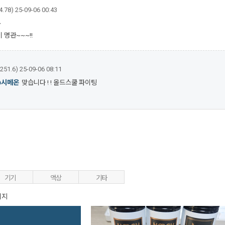
4.78)
25-09-06 00:43
~
 명관~~~!!
.251.6)
25-09-06 08:11
@시메온
맞습니다 ! ! 올드스쿨 파이팅
기기
액상
기타
이지