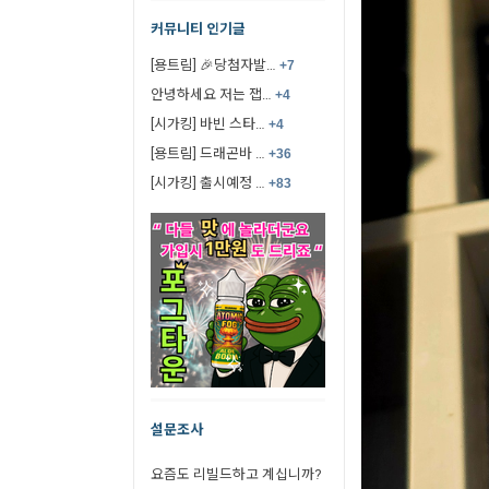
커뮤니티 인기글
[용트림] 🎉당첨자발…
+7
안녕하세요 저는 잽…
+4
[시가킹] 바빈 스타…
+4
[용트림] 드래곤바 …
+36
[시가킹] 출시예정 …
+83
설문조사
요즘도 리빌드하고 계십니까?