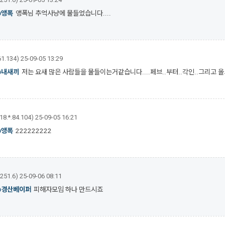
@앵폭
앵폭님 추억사냥에 물들었습니다....
61.134)
25-09-05 13:29
@내새끼
저는 요새 많은 사람들을 물들이는거같습니다....페브..부터..각인..그리고 
18.*.84.104)
25-09-05 16:21
@앵폭
222222222
.251.6)
25-09-06 08:11
@경산베이퍼
피해자모임 하나 만드시죠