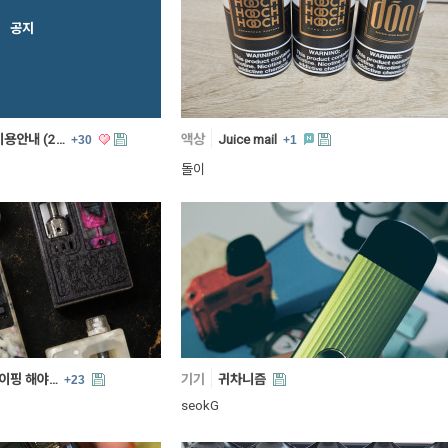
공지
이용안내 (2…
액상
Juice mail
+30
+1
돌이
베이핑 해야…
기기
귀차니즘
+23
seokG