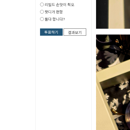
리빌드 손맛이 쵝오
팟디가 편함
둘다 합니다?
투표하기
결과보기