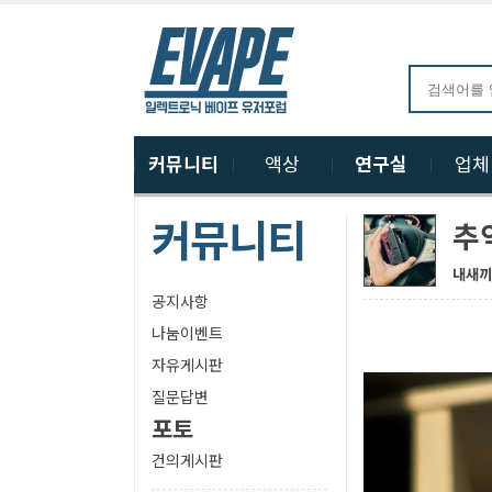
커뮤니티
액상
연구실
업
커뮤니티
추
내새끼
공지사항
나눔이벤트
자유게시판
질문답변
포토
건의게시판