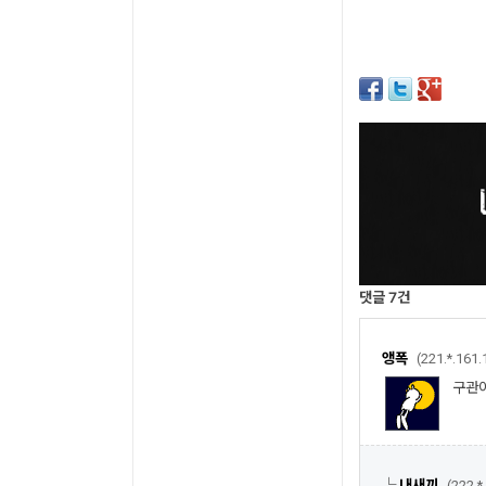
댓글
7
건
앵폭
(221.*.161.
구관이
└
내새끼
(222.*