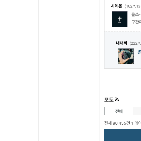
시메온
(182.*.13
올쏘
구관이
└
내새끼
(222.*
포토
전체
전체 80,456건
1 페