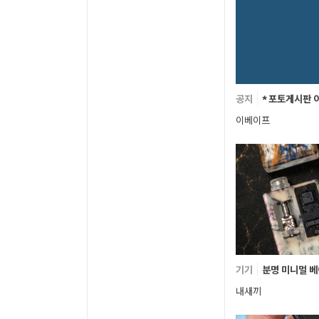
공지
* 포토게시판 
이베이프
기기
분명 미니멀 
내새끼