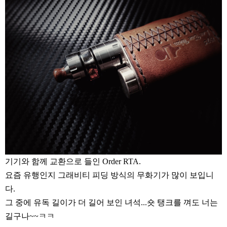
리뷰게시판
팁앤가이드
레시피계산기
툴즈킷
업체
업체게시판
모더게시판
제휴업체
트레이드
판매
기기와 함께 교환으로 들인 Order RTA.
구매
요즘 유행인지 그래비티 피딩 방식의 무화기가 많이 보입니
다.
나눔
그 중에 유독 길이가 더 길어 보인 녀석...숏 탱크를 껴도 너는
거래후기
길구나~~ㅋㅋ
즐겨찾기