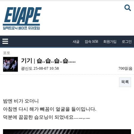
커뮤니티
새글
접속 1658
회원가입
로그인
공지사항
나눔이벤트
포토
기기 | 습..습..습..습.....
자유게시판
광신도
25-08-07 10:58
700읽음
질문답변
목록
포토
건의게시판
본문
밤엔 비가 오더니
액상
아침엔 다시 해가 빼꼼이 얼굴을 들이밉니다.
레시피
덕분에 꿉꿉한 습모닝이 되었네요....ㅡ,.ㅡ
연구실