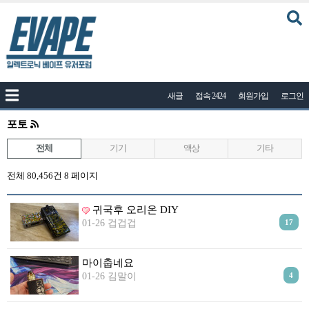
커뮤니티
새글
접속 2424
회원가입
로그인
공지사항
나눔이벤트
포토
자유게시판
전체
기기
액상
기타
질문답변
전체 80,456건
8 페이지
포토
귀국후 오리온 DIY
건의게시판
01-26 겁겁겁
17
액상
마이춥네요
레시피
01-26 김말이
4
연구실