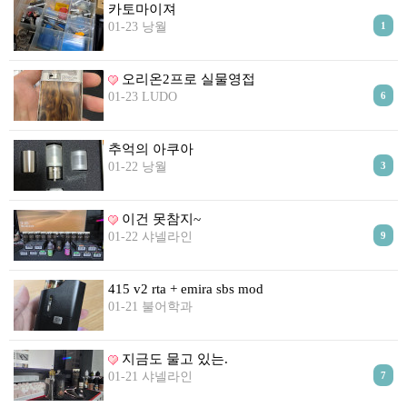
리뷰게시판
카토마이져
01-23 낭월
1
팁앤가이드
레시피계산기
오리온2프로 실물영접
툴즈킷
01-23 LUDO
6
업체
추억의 아쿠아
업체게시판
01-22 낭월
3
모더게시판
제휴업체
이건 못참지~
01-22 샤넬라인
9
트레이드
판매
415 v2 rta + emira sbs mod
01-21 불어학과
구매
나눔
지금도 물고 있는.
거래후기
01-21 샤넬라인
7
즐겨찾기