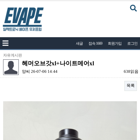
커뮤니티
새글
접속 1669
회원가입
로그인
공지사항
나눔이벤트
자유게시판
헤머오브갓xl+나이트메어xl
자유게시판
양씨
26-07-06 14:44
638읽음
질문답변
목록
포토
건의게시판
본문
액상
레시피
연구실