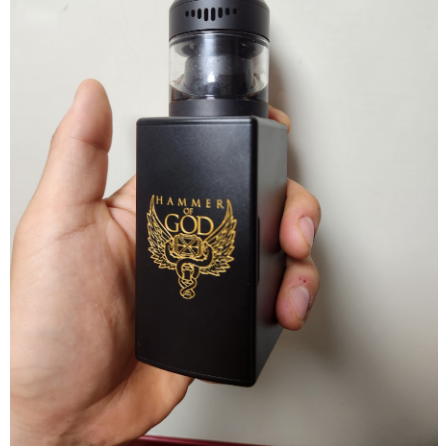
리뷰게시판
팁앤가이드
레시피계산기
툴즈킷
업체
업체게시판
모더게시판
제휴업체
트레이드
판매
구매
나눔
거래후기
즐겨찾기