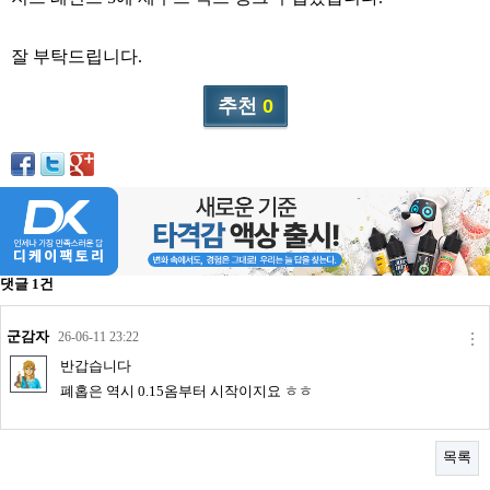
리뷰게시판
팁앤가이드
잘 부탁드립니다.
레시피계산기
추천
0
툴즈킷
업체
업체게시판
모더게시판
제휴업체
댓글
1
건
트레이드
판매
군감자
26-06-11 23:22
반갑습니다
구매
폐홉은 역시 0.15옴부터 시작이지요 ㅎㅎ
나눔
거래후기
목록
즐겨찾기