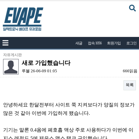
커뮤니티
새글
접속 1056
회원가입
로그인
공지사항
나눔이벤트
자유게시판
새로 가입했습니다
자유게시판
루블
26-06-09 01:05
666읽음
질문답변
목록
포토
건의게시판
본문
안녕하세요 한달전부터 사이트 쭉 지켜보다가 양질의 정보가
액상
많은 것 같아 이번에 가입하게 됐습니다.
레시피
연구실
기기는 말론 0.4옴에 폐호흡 액상 주로 사용하다가 이번에 이
지스 레전드 5에 제우스 맥스 탱크 구입했습니다.