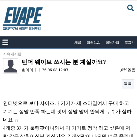
커뮤니티
새글
접속 1525
회원가입
로그인
공지사항
나눔이벤트
자유게시판
틴더 웨이브 쓰시는 분 계실까요?
자유게시판
흐아아ㅏㅏ
26-06-08 12:03
1,059읽음
질문답변
목록
포토
건의게시판
본문
인터넷으로 보다 사이즈나 기기가 제 스타일여서 구매 하고
액상
기기는 정말 만족 하는데 팟이 정말 말이 안되게 누수가 심하
레시피
네요 ㅠ
연구실
4개중 3개가 불량팟이나와서 이 기기로 정착 하고 싶은데 저
랑 같은 상황이신분 계신가요..? 개선팟이 나오면 너무 좋겠네