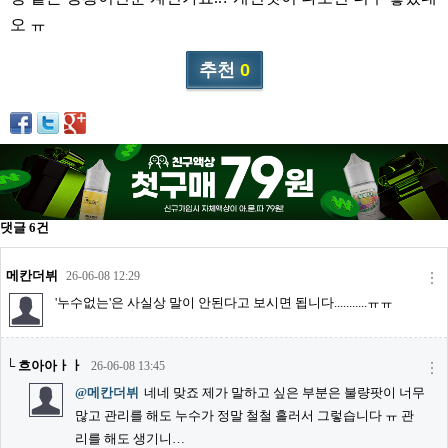
리뷰게시판
오 ㅠ
팁앤가이드
추천
0
레시피계산기
툴즈킷
업체
업체게시판
모더게시판
댓글
6
건
제휴업체
트레이드
메칸더뷔
26-06-08 12:29
판매
'누수없는'은 사실상 말이 안된다고 보시면 됩니다...........ㅠㅠ
구매
└
흐아아ㅏㅏ
26-06-08 13:45
나눔
@메칸더뷔
네네 맞죠 제가 말하고 싶은 부분은 불량팟이 너무
거래후기
많고 관리를 해도 누수가 정말 철철 흘러서 그렇습니다 ㅠ 관
즐겨찾기
리를 해도 생기니…