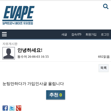
커뮤니티
새글
접속 879
회원가입
로그인
공지사항
나눔이벤트
자유게시판
안녕하세요!
자유게시판
동수저
26-06-03 16:55
692읽음
질문답변
목록
포토
건의게시판
본문
눈팅만하다가 가입인사글 올립니다
액상
추천
0
레시피
연구실