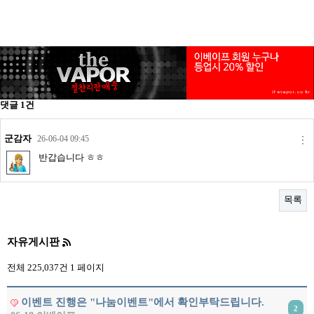
리뷰게시판
팁앤가이드
레시피계산기
툴즈킷
업체
댓글
1
건
업체게시판
군감자
26-06-04 09:45
모더게시판
반갑습니다 ㅎㅎ
제휴업체
트레이드
목록
판매
구매
자유게시판
나눔
전체 225,037건
1 페이지
거래후기
이벤트 진행은 "나눔이벤트"에서 확인부탁드립니다.
즐겨찾기
2