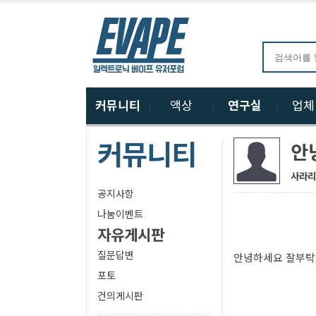
커뮤니티
액상
연구실
업
커뮤니티
안
사라리
공지사항
나눔이벤트
자유게시판
질문답변
안녕하세요 잘부탁
포토
건의게시판