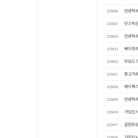
안녕하세
225026
닷스틱은
225025
안녕하세
225024
베이프레
225023
닷모드 닷
225022
중고거래
225021
에이펙스
225020
안녕하세
225019
가입인사
225018
글렌트
225017
가입인사
225016