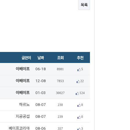
목록
글쓴이
날짜
조회
추천
이베이프
06-18
8981
5
이베이프
12-08
7853
22
이베이프
01-03
30027
124
하르노
08-07
230
0
지공공섭
08-07
239
0
베이프코리아
08-06
357
3