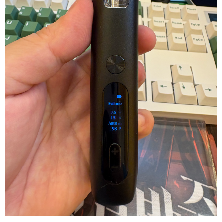
리뷰게시판
팁앤가이드
레시피계산기
툴즈킷
업체
업체게시판
모더게시판
제휴업체
트레이드
판매
구매
나눔
거래후기
즐겨찾기