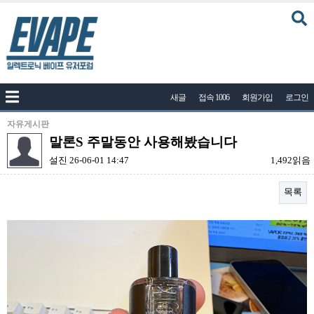
커뮤니티
새글
접속 1006
회원가입
로그인
공지사항
나눔이벤트
자유게시판
말론S 주말동안 사용해봤습니다
자유게시판
설진
26-06-01 14:47
1,492읽음
질문답변
목록
포토
건의게시판
본문
액상
레시피
연구실