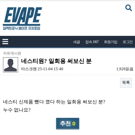
커뮤니티
새글
접속 1067
회원가입
로그인
공지사항
나눔이벤트
자유게시판
네스티원? 일회용 써보신 분
자유게시판
마스크맨
25-11-04 15:40
1,926읽음
질문답변
목록
포토
건의게시판
본문
네스티 신제품 뺐다 꼈다 하는 일회용 써보신 분?
액상
누수 없나요?
레시피
추천
0
연구실