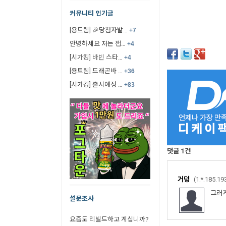
커뮤니티 인기글
[용트림] 🎉당첨자발…
+7
안녕하세요 저는 잽…
+4
[시가킹] 바빈 스타…
+4
[용트림] 드래곤바 …
+36
[시가킹] 출시예정 …
+83
댓글
1
건
거덩
(1.*.185.19
그러
설문조사
요즘도 리빌드하고 계십니까?