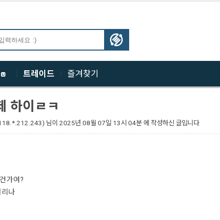
체
트레이드
즐겨찾기
제 하이ㄹㅋ
118.*.212.243)
님이
2025년 08월 07일 13시 04분 에 작성하신 글입니다
건가여?
걸리나