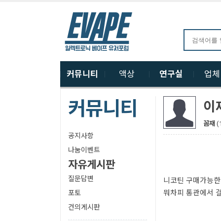
커뮤니티
액상
연구실
업
커뮤니티
이
꼼재
(
공지사항
나눔이벤트
자유게시판
질문답변
니코틴 구매가능한
뭐차피 통관에서 
포토
건의게시판