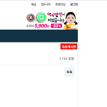
새글
접속 979
회원가입
로그인
자유게시판
1,163 읽음
목록