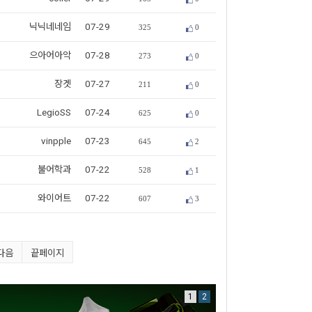
닉닉네네임
07-29
325
0
으아어아악
07-28
273
0
장겟
07-27
211
0
LegioSS
07-24
625
0
vinpple
07-23
645
2
불어학과
07-22
528
1
와이어트
07-22
607
3
다음
끝페이지
1
2