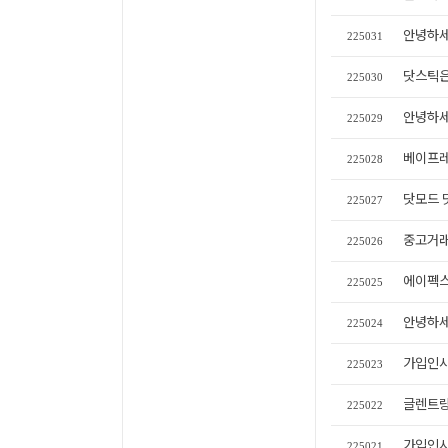
안녕하세
225031
닷스틱은
225030
안녕하세
225029
베이프레
225028
닷모드 닷
225027
중고거래
225026
에이펙스
225025
안녕하세
225024
가입인사
225023
글렌트
225022
가입인사
225021