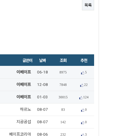
목록
글쓴이
날짜
조회
추천
이베이프
06-18
8975
5
이베이프
12-08
7848
22
이베이프
01-03
30015
124
하르노
08-07
83
0
지공공섭
08-07
142
0
베이프코리아
08-06
232
3