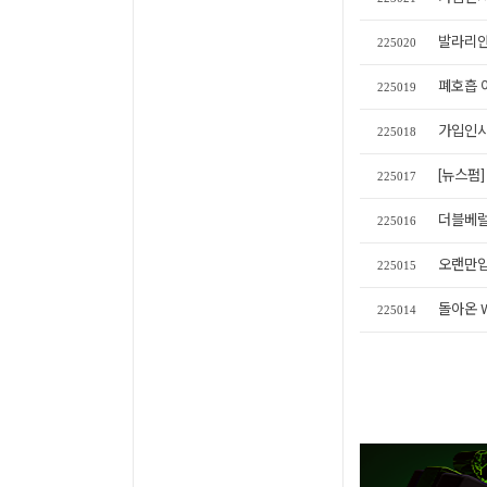
발라리안
225020
폐호흡 
225019
가입인
225018
[뉴스펌
225017
더블베럴
225016
오랜만
225015
돌아온 
225014