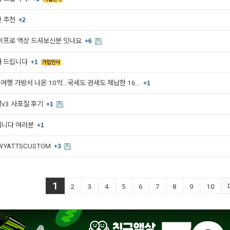
 추천
+2
이프로 액상 드셔보신분 잇나요
+6
사 드립니다
+1
] 여행 가방서 나온 10억…국세도 관세도 체납한 16…
+1
v3 사포질 후기
+1
입니다 여러분
+1
WYATTSCUSTOM
+3
1
2
3
4
5
6
7
8
9
10