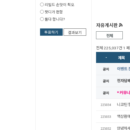
리빌드 손맛이 쵝오
팟디가 편함
둘다 합니다?
자유게시판
투표하기
결과보기
전체
전체 225,037건
1 
-
제목
이벤트 
공지
전자담배
공지
* 커뮤니
공지
니코틴 
225034
액상판매
225033
안녕하세
225032