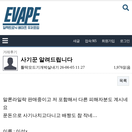
커뮤니티
새글
접속 905
회원가입
로그인
공지사항
나눔이벤트
거래후기
사기꾼 알려드립니다
자유게시판
틀딱모드기개박살내기
26-06-05 11:27
1,976읽음
질문답변
목록
포토
건의게시판
본문
말론라일락 판매중이고 저 포함해서 다른 피해자분도 계시네
액상
요
레시피
푼돈으로 사기나치고다니고 배짱도 참 작네…
연구실
이름 : 이성x