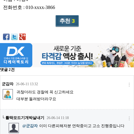
리뷰게시판
전화번호 : 010-xxxx-3866
팁앤가이드
추천
3
레시피계산기
툴즈킷
업체
업체게시판
모더게시판
댓글
2
건
제휴업체
트레이드
군감자
26-06-11 13:32
판매
귀찮더라도 경찰에 꼭 신고하세요
대부분 돌려받더라구요
구매
나눔
└
틀딱모드기개박살내기
26-06-14 11:18
거래후기
@군감자
이미 다른피해자분 연락중이고 고소 진행중입니다
즐겨찾기