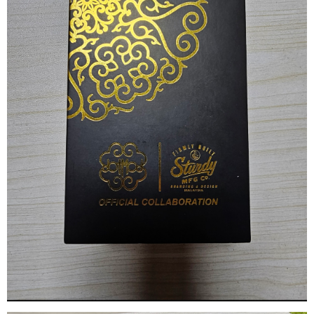
리뷰게시판
팁앤가이드
레시피계산기
툴즈킷
업체
업체게시판
모더게시판
제휴업체
트레이드
판매
구매
나눔
거래후기
즐겨찾기