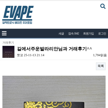
커뮤니티
새글
접속 1642
회원가입
로그인
공지사항
나눔이벤트
거래후기
길에서주운발라리안님과 거래후기^^
자유게시판
쪼꼬
25-11-13 21:14
1,794읽음
질문답변
목록
포토
건의게시판
본문
액상
레시피
연구실